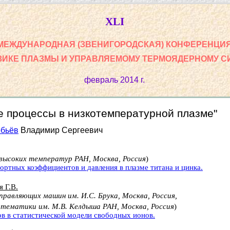
XLI
МЕЖДУНАРОДНАЯ (ЗВЕНИГОРОДСКАЯ) КОНФЕРЕНЦИ
ЗИКЕ ПЛАЗМЫ И УПРАВЛЯЕМОМУ ТЕРМОЯДЕРНОМУ С
февраль 2014 г.
е процессы в низкотемпературной плазме"
бьёв
Владимир Сергеевич
высоких температур РАН, Москва, Россия
)
ортных коэффициентов и давления в плазме титана и цинка.
 Г.В.
равляющих машин им. И.С. Брука, Москва, Россия,
тематики им. М.В. Келдыша РАН, Москва, Россия
)
в в статистической модели свободных ионов.