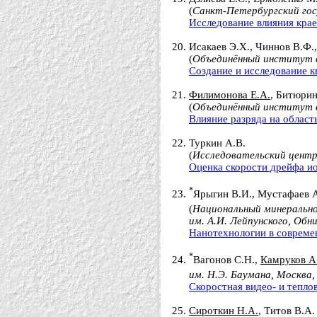
(
Санкт-Петербургский гос
Исследование влияния крае
Исакаев Э.Х., Чиннов В.Ф.
(
Объединённый институт 
Создание и исследование 
Филимонова Е.А.
, Битюрин
(
Объединённый институт 
Влияние разряда на облас
Туркин А.В.
(
Исследовательский центр
Оценка скорости дрейфа ио
*
Ярыгин В.И., Мустафаев 
(
Национальный минерально
им. А.И. Лейпунского, Обни
Нанотехнологии в совреме
*
Вагонов С.Н.,
Камруков А
им. Н.Э. Баумана, Москва,
Скоростная видео- и тепл
Сироткин Н.А.
, Титов В.А. 