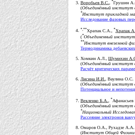
*
Воробьев В.С.
,
Грушин А.
(
Объединённый институт в
*
Институт прикладной ма
Исследование фазовых пер
*,**
*
Храпак С.А.,
Храпак А.
*
(
Объединенный институт 
**
Институт внеземной физ
Термодинамика дебаевских
Хомкин А.Л.,
Шумихин А.
(
Объединённый институт 
Расчёт критических параме
Лисина И.И.
, Ваулина О.С.
(
Объединённый институт 
Потенциальное и непотенц
*
Векленко Б.А.
,
Афанасьев 
(
Объединённый институт в
*
Национальный Исследова
Рассеяние электронов вак
Омаров О.А., Рухадзе А.А.
(
Институт Общей Физики и