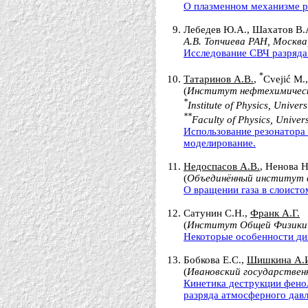
О плазменном механизме ра
Лебедев Ю.А., Шахатов В.А
А.В. Топчиева РАН, Москва
Исследование СВЧ разряда
*
Татаринов А.В.
,
Cvejić M.
(
Институт нефтехимическог
*
Institute of Physics, Univer
**
Faculty of Physics, Univer
Использование резонатора 
моделирование.
Недоспасов А.В.
, Ненова Н
(
Объединённый институт 
О вращении газа в слоисто
Сатунин С.Н.,
Франк А.Г.
(
Институт Общей Физики и
Некоторые особенности дин
Бобкова Е.С.,
Шишкина А.
(
Ивановский государствен
Кинетика деструкции фенол
разряда атмосферного давл