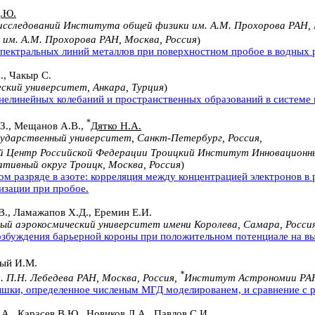
.Ю.
исследований Института общей физики им. А.М. Прохорова РАН, 
м. А.М. Прохорова РАН, Москва, Россия
)
спектральных линий металлов при поверхностном пробое в водных 
., Чакыр С.
ский университет, Анкара, Турция
)
нелинейных колебаний и пространственных образований в системе 
*
З., Мещанов А.В.,
Дятко Н.А.
ударственный университет, Санкт-Петербург, Россия,
й Центр Российской Федерации Троицкий Институт Инновационны
тивный округ Троицк, Москва, Россия
)
м разряде в азоте: корреляция между концентрацией электронов в
изации при пробое.
В., Ламажапов Х.Д., Еремин Е.И.
ый аэрокосмический университет имени Королева, Самара, Росси
озбуждения барьерной короны при положительном потенциале на вы
ый И.М.
*
 П.Н. Лебедева РАН, Москва, Россия,
Институт Астрономии РАН
шки, определенное численым МГД моделированем, и сравнение с 
.А.,
Карасев В.Ю.
, Новиков Л.А., Павлов С.И.