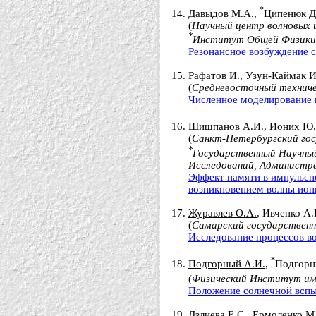
*
Давыдов М.А.,
Ципенюк Д
(
Научный центр волновых 
*
Институт Общей Физики и
Резонансное возбуждение 
Рафатов И.
, Узун-Каймак И
(
Средневосточный техниче
Численное моделирование 
Шишпанов А.И., Ионих Ю.
(
Санкт-Петербургский гос
*
Государственный Научны
Исследований, Администра
Эффект памяти в импульсно
возникновением волны ион
Журавлев О.А.
, Ивченко А.
(
Самарский государственн
Исследование процессов в
*
Подгорный А.И.
,
Подгорн
(
Физический Институт им.
Положение солнечной вспы
Дзлиева Е.С., Ермоленко М