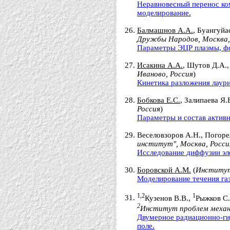
Неравновесный перенос ком
моделирование.
Балмашнов А.А.
, Буангуйа
Дружбы Народов, Москва,
Параметры ЭЦР плазмы, фо
Исакина А.А.
, Шутов Д.А.,
Иваново, Россия
)
Кинетика разложения лаури
Бобкова Е.С.
, Залипаева Я.
Россия
)
Параметры и состав активн
Веселовзоров А.Н., Погоре
институт", Москва, Росси
Исследование диффузии эле
Боровской А.М.
(
Институт
Моделирование течения газ
1,2
1
Кузенов В.В.,
Рыжков С.
2
Институт проблем механи
Двумерное радиационно-ги
поле.