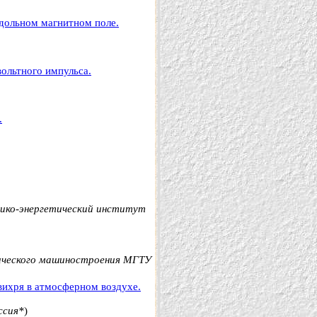
одольном магнитном поле.
ольтного импульса.
.
ико-энергетический институт
ческого машиностроения МГТУ
вихря в атмосферном воздухе.
ссия*
)