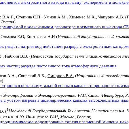
понентов электролитного катода в плазму: эксперимент и молеку
с В.А.Г., Степина С.П., Умнов А.М., Хименес М.Х., Чапурин А.В. (
Р
 Россия
)
рмируемой в коаксиальном резонаторе плазменного инжектора CE
 Ольхова Е.О, Костылева А.Н (
Ивановский государственный химико
лсульфата натрия под действием разряда с электролитным катодом
В., Рыбкин В.В. (
Ивановский государственный химико-технологиче
ых частиц разряда постоянного тока атмосферного давления.
лов А.А., Свирский Э.Б.,
Смирнов В.А.
(
Национальный исследоват
я
)
ктронов в поле азимутальной волны в канале стационарного плазме
 Электрофизики и Электроэнергетики РАН, Санкт-Петербург, Р
а с учётом нагрева в цилиндрических каналах высоковольтных пла
1
В. (
Московский Государственный Технический Университет им. Н.
ки им. А.Ю. Ишлинского РАН, Москва, Россия
)
дродинамическое моделирование сжатия плазменной мишени, нах