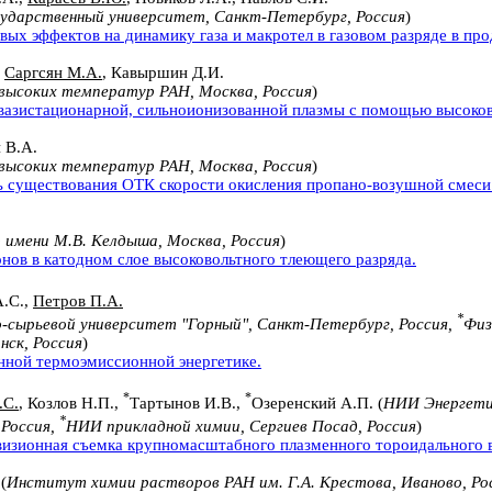
ударственный университет, Санкт-Петербург, Россия
)
вых эффектов на динамику газа и макротел в газовом разряде в пр
,
Саргсян М.А.
, Кавыршин Д.И.
высоких температур РАН, Москва, Россия
)
квазистационарной, сильноионизованной плазмы с помощью высоков
 В.А.
высоких температур РАН, Москва, Россия
)
ть существования ОТК скорости окисления пропано-возушной смеси
 имени М.В. Келдыша, Москва, Россия
)
нов в катодном слое высоковольтного тлеющего разряда.
А.С.,
Петров П.А.
*
-сырьевой университет "Горный", Санкт-Петербург, Россия,
Физ
нск, Россия
)
нной термоэмиссионной энергетике.
*
*
.С.
, Козлов Н.П.,
Тартынов И.В.,
Озеренский А.П. (
НИИ Энергети
*
 Россия,
НИИ прикладной химии, Сергиев Посад, Россия
)
овизионная съемка крупномасштабного плазменного тороидального 
(
Институт химии растворов РАН им. Г.А. Крестова, Иваново, Ро