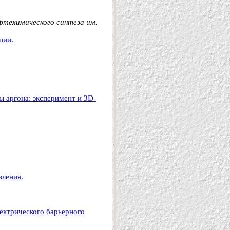
техимического синтеза им.
пии.
ы аргона: эксперимент и 3D-
вления.
лектрического барьерного