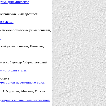
лярно-динамическое
оссийский Университет
RA-RI-2.
-технологический университет,
.
ский университет, Иваново,
ельский центр "Курчатовский
нного двигателя.
оссия
)
змотронов переменного тока.
Э. Баумана, Москва, Россия,
одящейся во внешнем магнитном