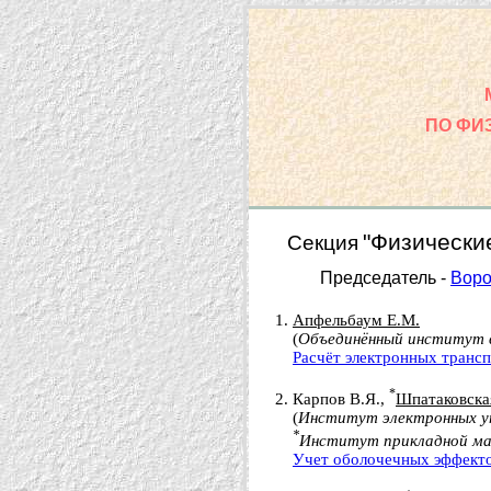
ПО ФИ
"Физически
Секция
Председатель -
Воро
Апфельбаум Е.М.
(
Объединённый институт 
Расчёт электронных трансп
*
Карпов В.Я.,
Шпатаковская
(
Институт электронных уп
*
Институт прикладной ма
Учет оболочечных эффекто