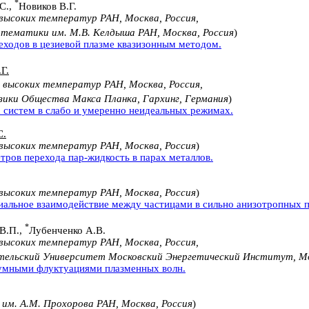
*
С.,
Новиков В.Г.
ысоких температур РАН, Москва, Россия,
тематики им. М.В. Келдыша РАН, Москва, Россия
)
еходов в цезиевой плазме квазизонным методом.
Г.
высоких температур РАН, Москва, Россия,
ики Общества Макса Планка, Гархинг, Германия
)
 систем в слабо и умеренно неидеальных режимах.
С.
высоких температур РАН, Москва, Россия
)
тров перехода пар-жидкость в парах металлов.
высоких температур РАН, Москва, Россия
)
иальное взаимодействие между частицами в сильно анизотропных 
*
В.П.,
Лубенченко А.В.
ысоких температур РАН, Москва, Россия,
тельский Университет Московский Энергетический Институт, Мо
уумными флуктуациями плазменных волн.
м. А.М. Прохорова РАН, Москва, Россия
)