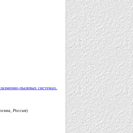
плазменно-пылевых системах.
сква, Россия
)