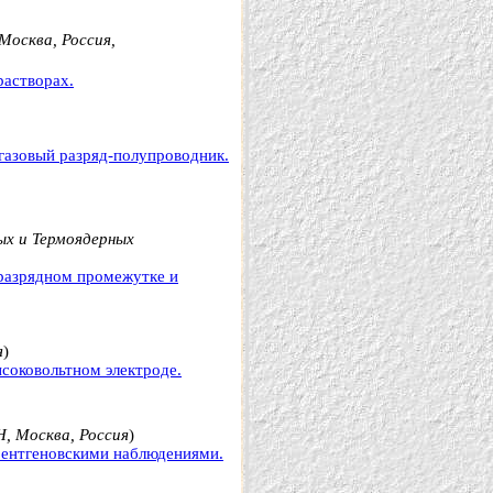
Москва, Россия,
растворах.
газовый разряд-полупроводник.
х и Термоядерных
 разрядном промежутке и
я
)
соковольтном электроде.
, Москва, Россия
)
рентгеновскими наблюдениями.