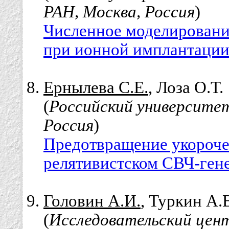
РАН, Москва, Россия
)
Численное моделировани
при ионной имплантации
Ернылева С.Е.
, Лоза О.Т.
(
Российский университе
Россия
)
Предотвращение укороче
релятивистском СВЧ-гене
Головин А.И.
, Туркин А.
(
Исследовательский цент