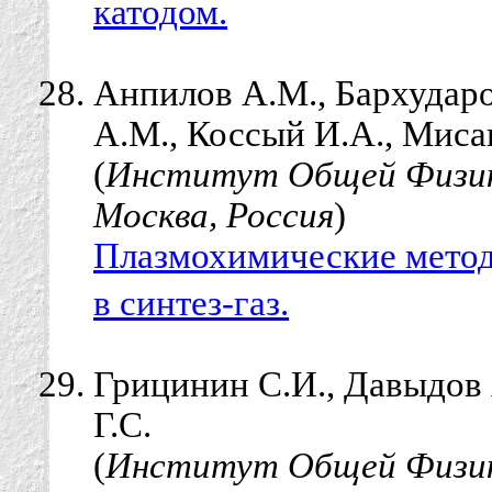
катодом.
Анпилов А.М., Бархударо
А.М., Коссый И.А., Миса
(
Институт Общей Физики
Москва, Россия
)
Плазмохимические мето
в синтез-газ.
Грицинин С.И., Давыдов 
Г.С.
(
Институт Общей Физики