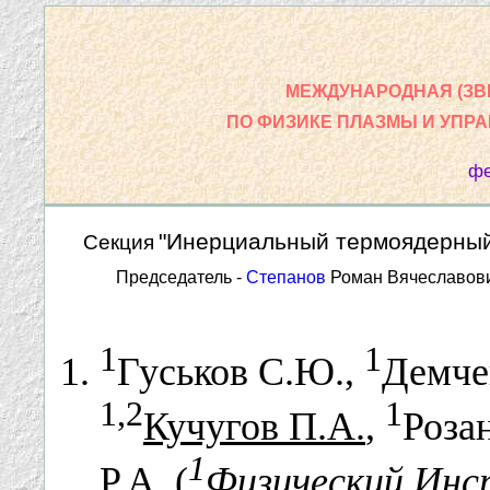
МЕЖДУНАРОДНАЯ (ЗВ
ПО ФИЗИКЕ ПЛАЗМЫ И УПР
фе
"Инерциальный термоядерный
Секция
Председатель -
Степанов
Роман Вячеславов
1
1
Гуськов С.Ю.,
Демче
1,2
1
Кучугов П.А.
,
Роза
1
Р.А. (
Физический Инс