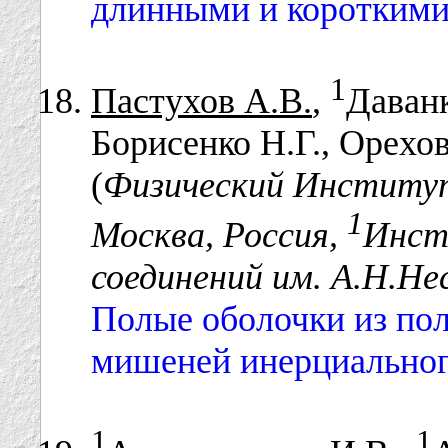
длинными и короткими
1
Пастухов А.В.
,
Даванк
Борисенко Н.Г., Орехов
(
Физический Институт
1
Москва, Россия,
Инст
соединений им. А.Н.Не
Полые оболочки из по
мишеней инерциального
1
1