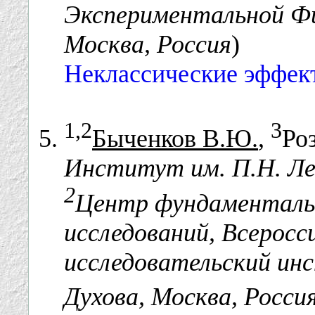
Экспериментальной Физ
Москва, Россия
)
Неклассические эффек
1,2
3
Быченков В.Ю.
,
Роз
Институт им. П.Н. Ле
2
Центр фундаменталь
исследований, Всеросс
исследовательский ин
Духова, Москва, Росси