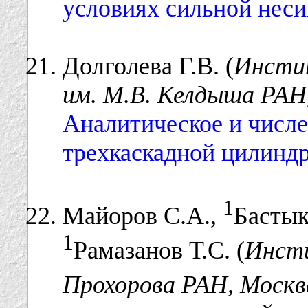
условиях сильной нес
Долголева Г.В. (
Инсти
им. М.В. Келдыша РАН,
Аналитическое и числ
трехкаскадной цилинд
1
Майоров С.А.,
Бастык
1
Рамазанов Т.С. (
Инсти
Прохорова РАН, Москв