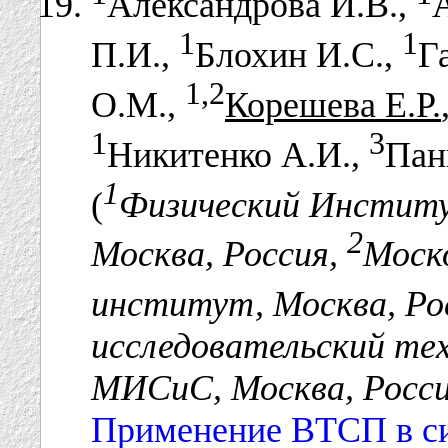
Александрова И.В.,
1
1
П.И.,
Блохин И.С.,
Г
1,2
О.М.,
Корешева Е.Р.
1
3
Никитенко А.И.,
Пан
1
(
Физический Институ
2
Москва, Россия,
Моск
институт, Москва, Ро
исследовательский те
МИСиС, Москва, Росс
Применение ВТСП в си