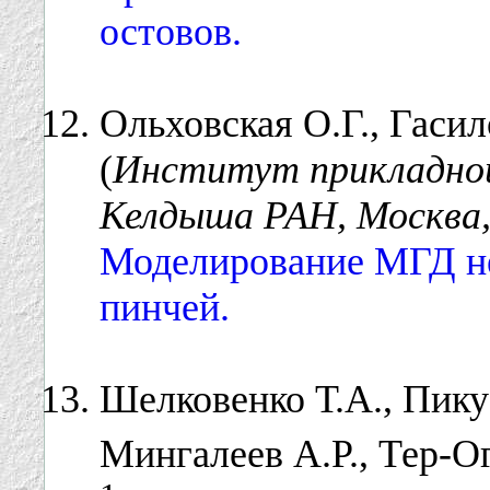
остовов.
Ольховская О.Г., Гасил
(
Институт прикладной
Келдыша РАН, Москва,
Моделирование МГД не
пинчей.
Шелковенко Т.А., Пику
Мингалеев А.Р., Тер-О