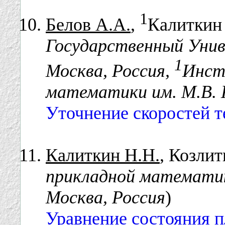
1
Белов А.А.
,
Калиткин 
Государственный Унив
1
Москва, Россия,
Инст
математики им. М.В. 
Уточнение скоростей т
Калиткин Н.Н.
, Козлит
прикладной математик
Москва, Россия
)
Уравнение состояния 