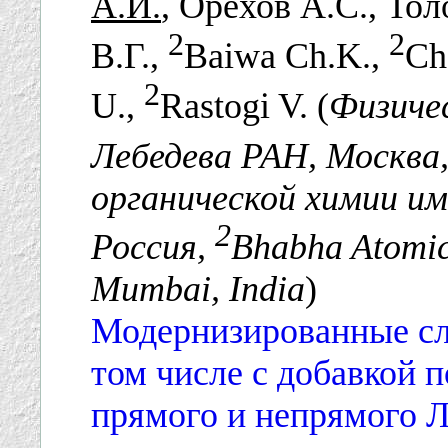
А.И.
, Орехов А.С., То
2
2
В.Г.,
Baiwa Ch.K.,
Ch
2
U.,
Rastogi V. (
Физиче
Лебедева РАН, Москва,
органической химии им
2
Россия,
Bhabha Atomic
Mumbai, India
)
Модернизированные сло
том числе с добавкой 
прямого и непрямого 