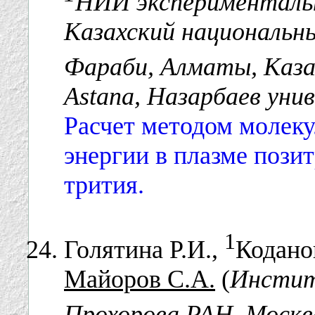
НИИ экспериментальн
Казахский национальны
Фараби, Алматы, Каз
Astana, Назарбаев уни
Расчет методом молек
энергии в плазме позит
трития.
1
Голятина Р.И.,
Кодано
Майоров С.А.
(
Инстит
Прохорова РАН, Москв