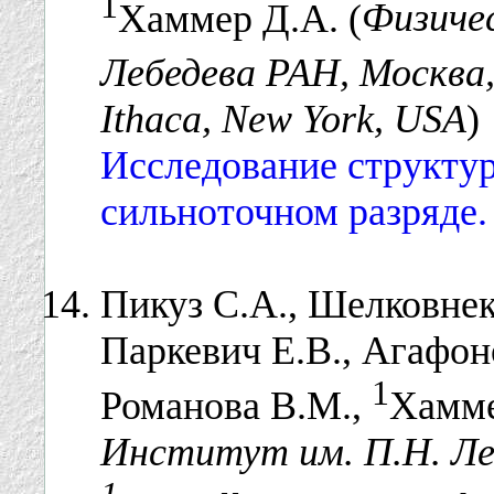
1
Хаммер Д.А. (
Физиче
Лебедева РАН, Москва,
Ithaca, New York, USA
)
Исследование структур
сильноточном разряде.
Пикуз С.А., Шелковнек
Паркевич Е.В., Агафоно
1
Романова В.М.,
Хамме
Институт им. П.Н. Ле