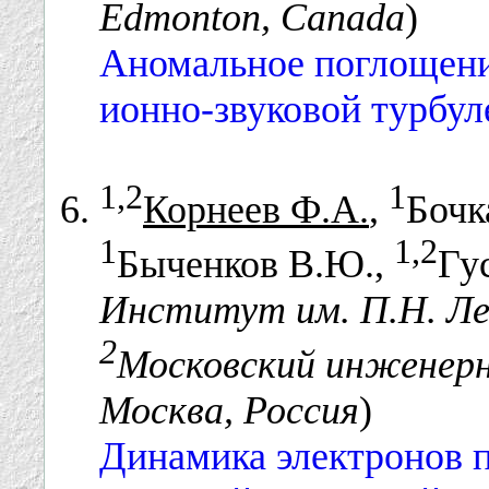
Edmonton, Canada
)
Аномальное поглощени
ионно-звуковой турбул
1,2
1
Корнеев Ф.А.
,
Бочк
1
1,2
Быченков В.Ю.,
Гу
Институт им. П.Н. Ле
2
Московский инженер
Москва, Россия
)
Динамика электронов 