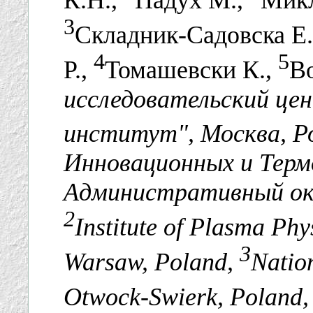
3
Складник-Садовска Е
4
5
Р.,
Томашевски К.,
Во
исследовательский це
институт", Москва, Р
Инновационных и Терм
Административный окр
2
Institute of Plasma Phy
3
Warsaw, Poland,
Natio
Otwock-Swierk, Poland