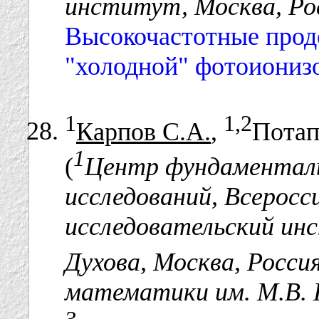
институт, Москва, Ро
Высокочастотные прод
"холодной" фотоиониз
1
1,2
Карпов С.А.
,
Потап
1
(
Центр фундаменталь
исследований, Всеросс
исследовательский ин
Духова, Москва, Росси
математики им. М.В. 