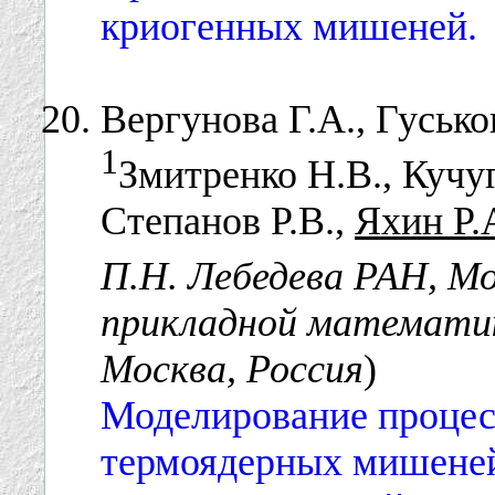
криогенных мишеней.
Вергунова Г.А., Гусько
1
Змитренко Н.В., Кучуг
Степанов Р.В.,
Яхин Р.
П.Н. Лебедева РАН, Мо
прикладной математик
Москва, Россия
)
Моделирование процес
термоядерных мишеней