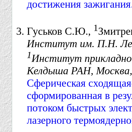
достижения зажигания
1
Гуськов С.Ю.,
Змитрен
Институт им. П.Н. Ле
1
Институт прикладно
Келдыша РАН, Москва,
Сферическая сходящаяс
сформированная в резу
потоком быстрых элек
лазерного термоядерно