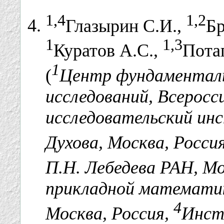
1,4
1,2
Глазырин С.И.,
Бр
1
1,3
Куратов А.С.,
Пота
1
(
Центр фундаменталь
исследований, Всеросс
исследовательский ин
Духова, Москва, Росси
П.Н. Лебедева РАН, Мо
прикладной математик
4
Москва, Россия,
Инст