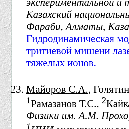
экспериментальной и 
Казахский национальны
Фараби, Алматы, Каз
Гидродинамическая мо
тритиевой мишени лаз
тяжелых ионов.
Майоров С.А.
, Голятин
1
2
Рамазанов Т.С.,
Кайк
Физики им. А.М. Прохо
1