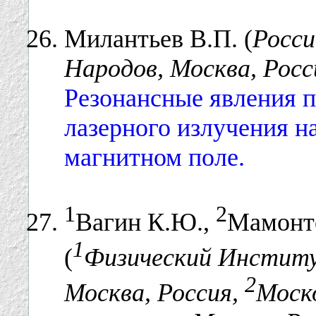
Милантьев В.П. (
Росс
Народов, Москва, Росс
Резонансные явления 
лазерного излучения н
магнитном поле.
1
2
Вагин К.Ю.,
Мамонто
1
(
Физический Институ
2
Москва, Россия,
Моск