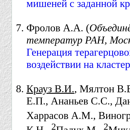
мишеней с заданной кр
Фролов А.А. (
Объедин
температур РАН, Моск
Генерация терагерцово
воздействии на класте
Крауз В.И.
, Мялтон В.
Е.П., Ананьев С.С., Да
Харрасов А.М., Виног
2
2
К.Н.,
Падух М.,
Микл