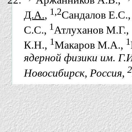
1,2
Д.А.
,
Сандалов Е.С.
1
С.С.,
Атлуханов М.Г.,
1
1
К.Н.,
Макаров М.А.,
ядерной физики им. Г.
2
Новосибирск, Россия,