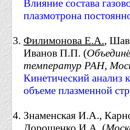
Влияние состава газов
плазмотрона постоянно
Филимонова Е.А.
, Шав
Иванов П.П. (
Объедин
температур РАН, Моск
Кинетический анализ к
объеме плазменной стр
Знаменская И.А., Карно
Дорощенко И.А. (
Моск