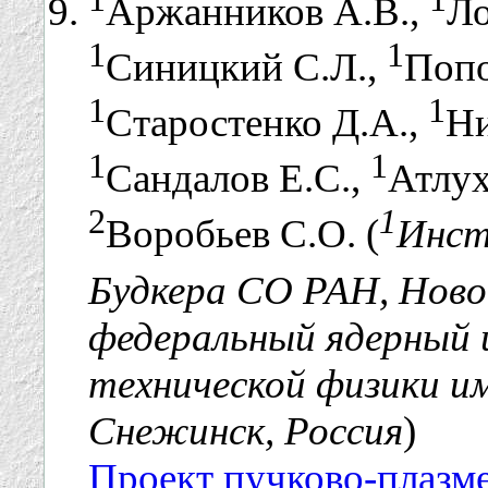
Аржанников А.В.,
Ло
1
1
Синицкий С.Л.,
Попо
1
1
Старостенко Д.А.,
Ни
1
1
Сандалов Е.С.,
Атлух
2
1
Воробьев С.О. (
Инст
Будкера СО РАН, Ново
федеральный ядерный 
технической физики им
Снежинск, Россия
)
Проект пучково-плазм