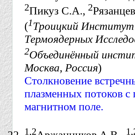
2
2
Пикуз С.А.,
Рязанцев
1
(
Троицкий Институт
Термоядерных Исследов
2
Объединённый инсти
Москва, Россия
)
Столкновение встречн
плазменных потоков с 
магнитном поле.
1,2
1,
Аржанников А.В.,