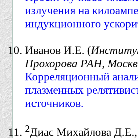
излучения на килоамп
индукционного ускори
Иванов И.Е. (
Институт
Прохорова РАН, Москв
Корреляционный анали
плазменных релятивис
источников.
2
Диас Михайлова Д.Е.