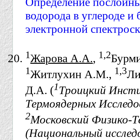
Определение послойны
водорода в углероде и
электронной спектроск
1
1,2
Жарова А.А.
,
Бурми
1
1,3
Житлухин А.М.,
Ли
1
Д.А. (
Троицкий Инст
Термоядерных Исследов
2
Московский Физико-
(Национальный исслед