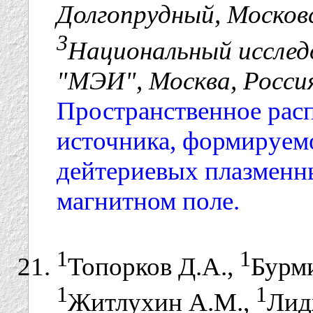
Долгопрудный, Московс
3
Национальный исслед
"МЭИ", Москва, Росси
Пространственное рас
источника, формируем
дейтериевых плазменн
магнитном поле.
1
1
Топорков Д.А.,
Бурми
1
1
Житлухин А.М.,
Лид