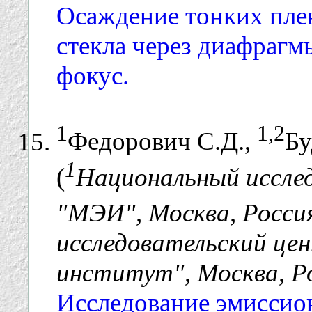
Осаждение тонких плен
стекла через диафрагм
фокус.
1
1,2
Федорович С.Д.,
Бу
1
(
Национальный иссле
"МЭИ", Москва, Росси
исследовательский це
институт", Москва, Р
Исследование эмиссио