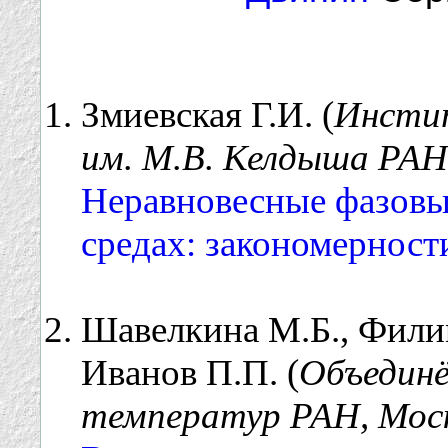
Змиевская Г.И. (
Инсти
им. М.В. Келдыша РАН,
Неравновесные фазовы
средах: закономерност
Шавелкина М.Б., Филим
Иванов П.П. (
Объедин
температур РАН, Моск