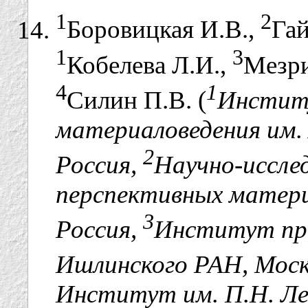
1
2
Боровицкая И.В.,
Гай
1
3
Кобелева Л.И.,
Мезр
4
1
Силин П.В. (
Инстит
материаловедения им. 
2
Россия,
Научно-иссле
перспективных матери
3
Россия,
Институт про
Ишлинского РАН, Моск
Институт им. П.Н. Ле