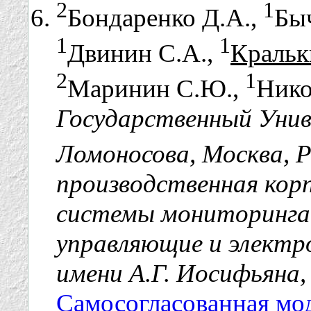
2
1
Бондаренко Д.А.,
Быч
1
1
Двинин С.А.,
Кральк
2
1
Маринин С.Ю.,
Нико
Государственный Унив
Ломоносова, Москва, 
производственная кор
системы мониторинга
управляющие и электр
имени А.Г. Иосифьяна,
Самосогласованная мод