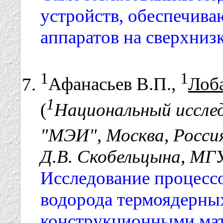
устройств, обеспечив
аппаратов на сверхниз
1
1
Афанасьев В.П.,
Лоба
1
(
Национальный иссле
"МЭИ", Москва, Росси
Д.В. Скобельцына, МГУ
Исследование процесс
водорода термоядерных
конструкционными мат