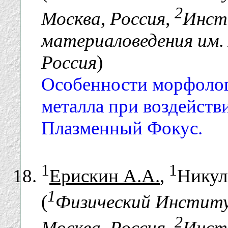
2
Москва, Россия,
Инст
материаловедения им. 
Россия
)
Особенности морфолог
металла при воздейств
Плазменный Фокус.
1
1
Ерискин А.А.
,
Никул
1
(
Физический Институ
2
Москва, Россия,
Инст