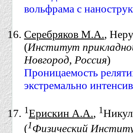
вольфрама с нанострук
Серебряков М.А.
, Нер
(
Институт прикладно
Новгород, Россия
)
Проницаемость реляти
экстремально интенси
1
1
Ерискин А.А.
,
Никул
1
(
Физический Институ