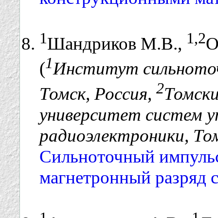
1
1,2
Шандриков М.В.,
О
1
(
Институт сильноточ
2
Томск, Россия,
Томски
университет систем у
радиоэлектроники, Том
Сильноточный импуль
магнетронный разряд с
1
1