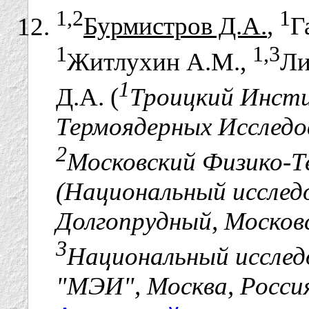
1,2
1
Бурмистров Д.А.
,
Г
1
1,3
Житлухин А.М.,
Ли
1
Д.А. (
Троицкий Инст
Термоядерных Исследов
2
Московский Физико-
(Национальный исслед
Долгопрудный, Московс
3
Национальный исслед
"МЭИ", Москва, Росси