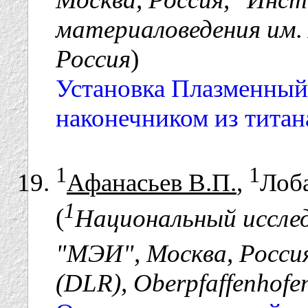
материаловедения им. 
Россия
)
Установка Плазменный
наконечником из титан
1
1
Афанасьев В.П.
,
Лоба
1
(
Национальный иссле
"МЭИ", Москва, Росси
(DLR), Oberpfaffenhofe