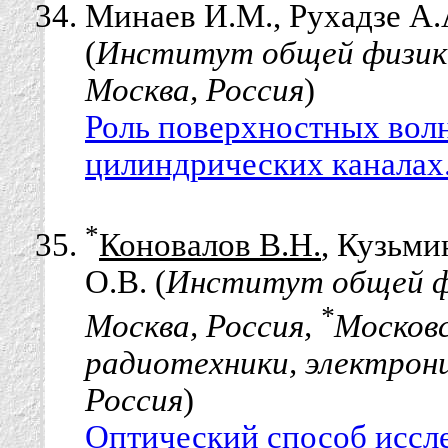
Минаев И.М., Рухадзе А.А
(
Институт общей физики
Москва, Россия
)
Роль поверхностных волн
цилиндрических каналах
*
Коновалов В.Н.
, Кузьми
О.В. (
Институт общей фи
*
Москва, Россия,
Москов
радиотехники, электрон
Россия
)
Оптический способ иссле