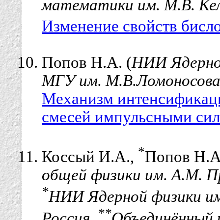
математики им. М.В. Ке
Изменение свойств бисло
Попов Н.А. (
НИИ Ядерной
МГУ им. М.В.Ломоносова,
Механизм интенсификац
смесей импульсными сил
*
Коссый И.А.,
Попов Н.А
общей физики им. А.М. П
*
НИИ Ядерной физики им.
**
Россия,
Объединённый 