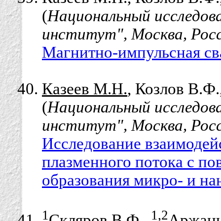
(
Национальный исследов
институт", Москва, Рос
Магнитно-импульсная св
Казеев М.Н.
, Козлов В.Ф
(
Национальный исследов
институт", Москва, Рос
Исследование взаимодей
плазменного потока с по
образования микро- и н
1
1,2
Скляров В.Ф.
,
Аржанн