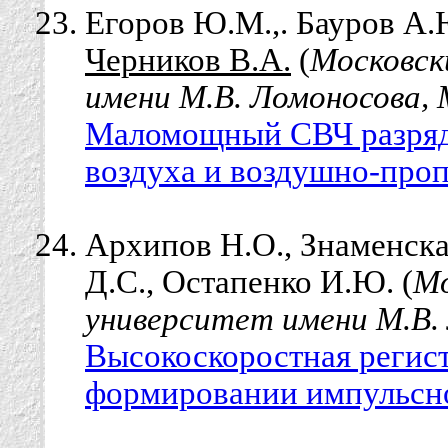
Егоров Ю.М.,. Бауров А.Ю
Черников В.А.
(
Московск
имени М.В. Ломоносова, 
Маломощный СВЧ разряд
воздуха и воздушно-проп
Архипов Н.О., Знаменска
Д.С., Остапенко И.Ю. (
Мо
университет имени М.В. 
Высокоскоростная регис
формировании импульсно