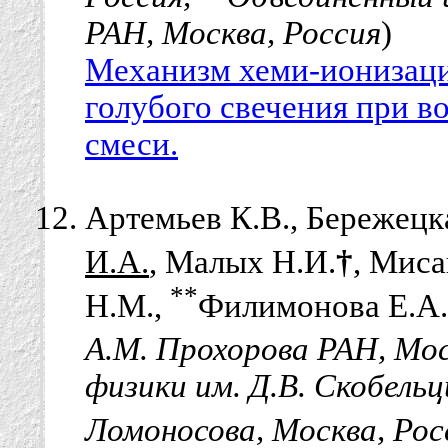
РАН, Москва, Россия
)
Механизм хеми-ионизаци
голубого свечения при 
смеси.
Артемьев К.В., Бережецк
И.А.
, Малых Н.И.
†
, Миса
**
Н.М.,
Филимонова Е.А.
А.М. Прохорова РАН, Мос
физики им. Д.В. Скобель
Ломоносова, Москва, Рос