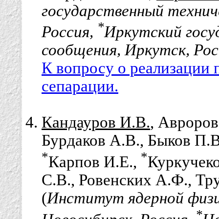
государственный технич
*
Россия,
Иркутский госу
сообщения, Иркутск, Рос
К вопросу о реализации 
сепарации.
Кандауров И.В.
, Авроров
Бурдаков А.В., Быков П.В
*
*
Карпов И.Е.,
Куркучеко
С.В., Ровенских А.Ф., Тр
(
Институт ядерной физи
*