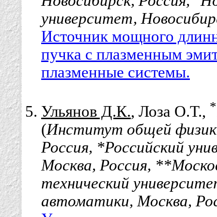
Новосибирск, Россия,
Но
университет, Новосибирс
Источник мощного длинн
пучка с плазменным эми
плазменные системы.
*
Ульянов Д.К.
, Лоза О.Т.,
(
Институт общей физики 
Россия, *Российский ун
Москва, Россия, **Моск
технический университе
автоматики, Москва, Ро