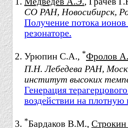
Медведев А.Э.
, Грачёв Г.
СО РАН, Новосибирск, Р
Получение потока ионов
резонаторе.
*
Урюпин С.А.,
Фролов А
П.Н. Лебедева РАН, Моск
институт высоких темпе
Генерация терагерцового
воздействии на плотную 
*
Бардаков В.М.,
Строкин