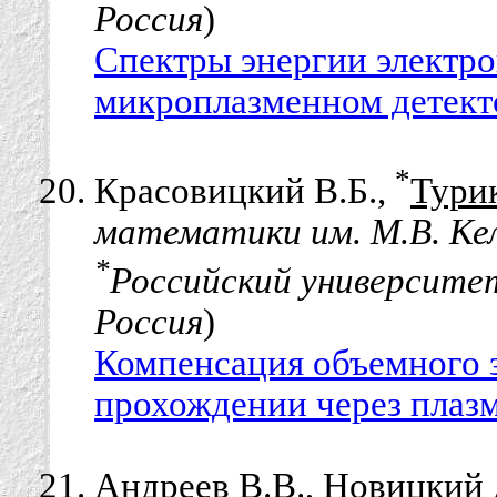
Россия
)
Спектры энергии электро
микроплазменном детект
*
Красовицкий В.Б.,
Турик
математики им. М.В. Ке
*
Российский университе
Россия
)
Компенсация объемного з
прохождении через плаз
Андреев В.В., Новицкий 