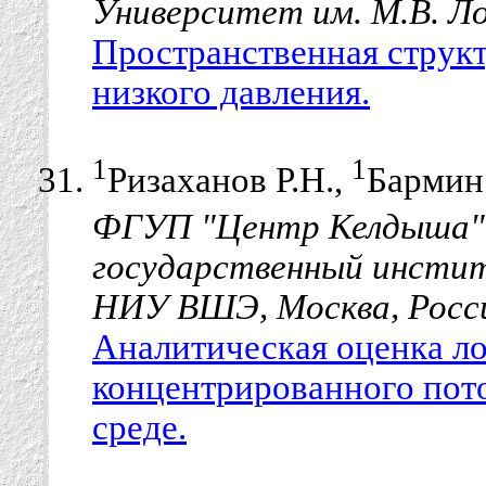
Университет им. М.В. Ло
Пространственная структ
низкого давления.
1
1
Ризаханов Р.Н.,
Бармин
ФГУП "Центр Келдыша",
государственный инсти
НИУ ВШЭ, Москва, Росс
Аналитическая оценка л
концентрированного пото
среде.