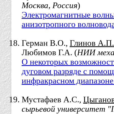
Москва, Россия
)
Электромагнитные волны
анизотропного волновода
Герман В.О.,
Глинов А.П.
Любимов Г.А. (
НИИ меха
О некоторых возможност
дуговом разряде с помо
инфракрасном диапазоне
Мустафаев А.С.,
Цыганов
сырьевой университет "