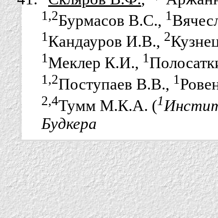
1,2
1
Бурмасов В.С.,
Вячес
1
2
Кандауров И.В.,
Кузнец
1
1
Меклер К.И.,
Полосатк
1,2
1
Поступаев В.В.,
Рове
2,4
1
Тумм М.К.А. (
Инстит
Будкера