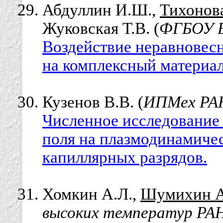
Абдуллин И.Ш.,
Тихонова
Жуковская Т.В. (
ФГБОУ В
Воздействие неравновес
на комплексный материал
Кузенов В.В. (
ИПМех РАН
Численное исследование
поля на плазмодинамиче
капиллярных разрядов.
Хомкин А.Л.,
Шумихин А
высоких температур РАН