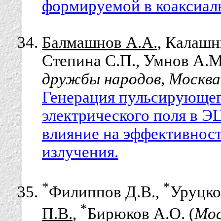
формируемой в коаксиаль
Балмашнов А.А.
, Калашн
Степина С.П., Умнов А.М
дружбы народов, Москва
Генерация пульсирующего
электрического поля в Э
влияние на эффективност
излучения.
*
*
Филиппов Д.В.,
Уруцко
*
П.В.
,
Бирюков А.О. (
Мос