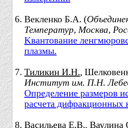
Векленко Б.А. (
Объедине
Температур, Москва, Рос
Kвантование ленгмюровс
плазмы.
Тиликин И.Н.
, Шелковенк
Институт им. П.Н. Лебе
Определение размеров и
расчета дифракционных 
Васильева Е.В.
, Ваулина 