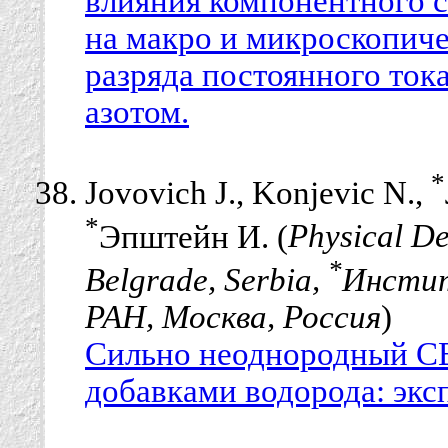
влияния компонентного с
на макро и микроскопич
разряда постоянного тока
азотом.
*
Jovovich J., Konjevic N.,
*
Эпштейн И. (
Physical De
*
Belgrade, Serbia,
Инстит
РАН, Москва, Россия
)
Сильно неоднородный СВ
добавками водорода: экс