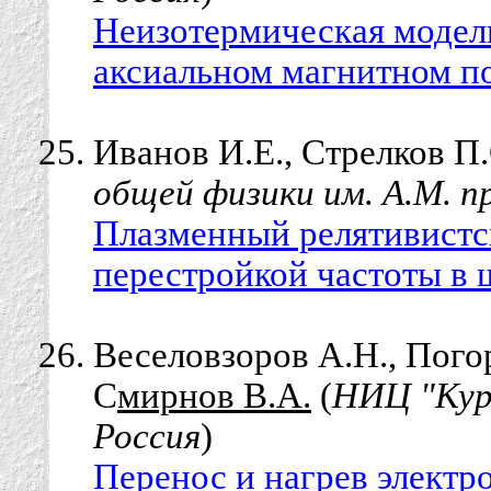
Неизотермическая модель
аксиальном магнитном по
Иванов И.Е., Стрелков П.
общей физики им. А.М. п
Плазменный релятивистс
перестройкой частоты в 
Веселовзоров А.Н., Погор
С
мирнов В.А.
(
НИЦ "Кур
Россия
)
Перенос и нагрев электр