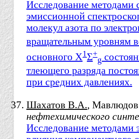
Исследование методами 
эмиссионной спектроско
молекул азота по электро
вращательным уровням 
1
+
основного Χ
Σ
состоян
g
тлеющего разряда постоя
при средних давлениях.
Шахатов В.А.
, Мавлюдов 
нефтехимического синте
Исследование методами 