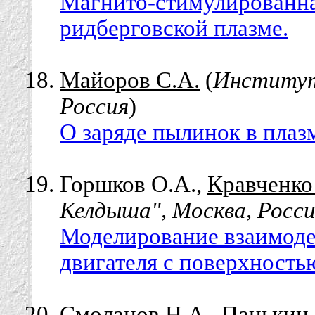
Магнито-стимулированна
ридберговской плазме.
Майоров С.А.
(
Институт
Россия
)
О заряде пылинок в плазм
Горшков О.А.,
Кравченко
Келдыша", Москва, Росс
Моделирование взаимоде
двигателя с поверхность
Смоланов Н.А.
, Панькин 