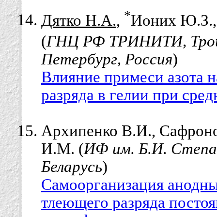
*
Дятко Н.А.
,
Ионих Ю.З.
(
ГНЦ РФ ТРИНИТИ, Трои
Петербург, Россия
)
Влияние примеси азота н
разряда в гелии при сред
Архипенко В.И., Сафроно
И.М. (
ИФ им. Б.И. Степа
Беларусь
)
Самоорганизация анодны
тлеющего разряда постоя