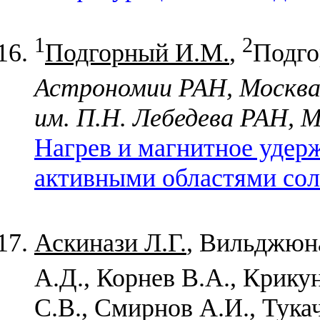
1
2
Подгорный И.М.
,
Подго
Астрономии РАН, Москва
им. П.Н. Лебедева РАН, М
Нагрев и магнитное удер
активными областями сол
Аскинази Л.Г.
, Вильджюн
А.Д., Корнев В.А., Крику
С.В., Смирнов А.И., Тука