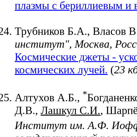
плазмы с бериллиевым и
Трубников Б.А., Власов В.
институт", Москва, Росс
Космические джеты - уск
космических лучей.
(
23 к
*
Алтухов А.Б.,
Богданенк
Д.В.,
Лашкул С.И.
, Шарпё
Институт им. А.Ф. Иоф