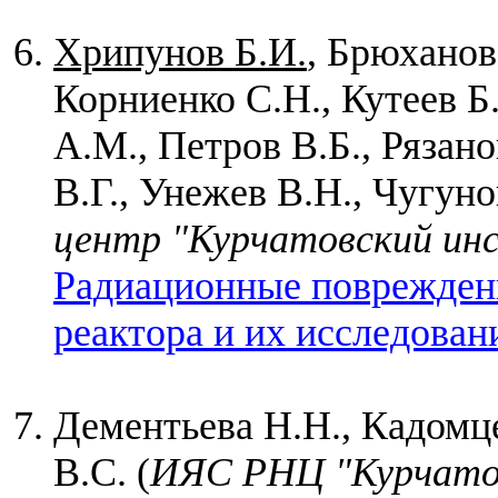
Хрипунов Б.И.
, Брюханов
Корниенко С.Н., Кутеев Б
А.М., Петров В.Б., Рязан
В.Г., Унежев В.Н., Чугуно
центр "Курчатовский ин
Радиационные поврежден
реактора и их исследовани
Дементьева Н.Н., Кадомц
В.С. (
ИЯС РНЦ "Курчато