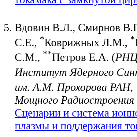
Вдовин В.Л., Смирнов В.П
*
*
С.Е.,
Коврижных Л.М.,
**
С.М.,
Петров Е.А. (
РНЦ
Институт Ядерного Син
им. А.М. Прохорова РАН,
Мощного Радиостроения
Сценарии и система ионн
плазмы и поддержания ток