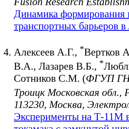
Fusion Research Establish
Динамика формирования и
транспортных барьеров в 
*
Алексеев А.Г.,
Вертков А
*
В.А., Лазарев В.Б.,
Любл
Сотников С.М. (
ФГУП ГН
Троицк Московская обл., 
113230, Москва, Электрол
Эксперименты на Т-11М в
токамака с замкнутой цир