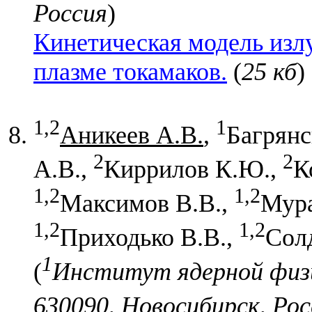
Россия
)
Кинетическая модель изл
плазме токамаков.
(
25 кб
)
1,2
1
Аникеев А.В.
,
Багрянс
2
2
А.В.,
Киррилов К.Ю.,
К
1,2
1,2
Максимов В.В.,
Мура
1,2
1,2
Приходько В.В.,
Сол
1
(
Институт ядерной физи
630090, Новосибирск, Ро