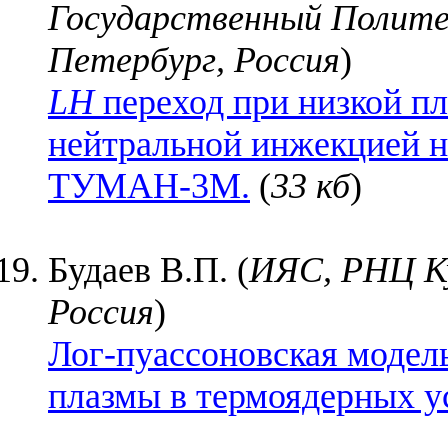
Государственный Полите
Петербург, Россия
)
LН
переход при низкой п
нейтральной инжекцией н
ТУМАН-3М.
(
33 кб
)
Будаев В.П. (
ИЯС, РНЦ К
Россия
)
Лог-пуассоновская модел
плазмы в термоядерных у