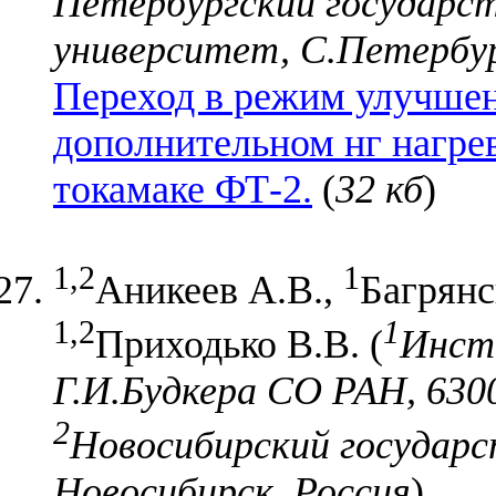
Петербургский государс
университет, С.Петербур
Переход в режим улучшен
дополнительном нг нагр
токамаке ФТ-2.
(
32 кб
)
1,2
1
Аникеев А.В.,
Багрянс
1,2
1
Приходько В.В. (
Инст
Г.И.Будкера СО РАН, 6300
2
Новосибирский государс
Новосибирск, Россия
)