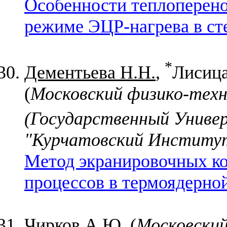
Особенности теплоперено
режиме ЭЦР-нагрева в ст
*
Дементьева Н.Н.
,
Лисица
(
Московский физико-тех
(Государственный Униве
"Курчатовский Институт
Метод экранировочных ко
процессов в термоядерной
Чирков А.Ю. (
Московский