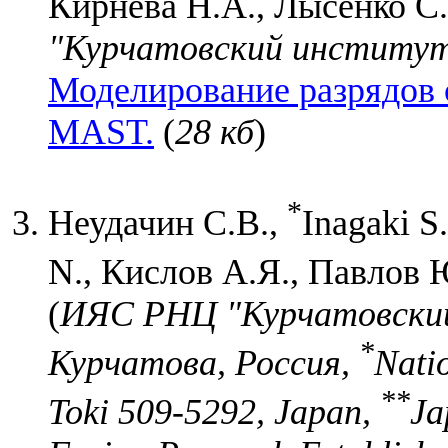
Кирнева Н.А., Лысенко С.Е
"Курчатовский институт"
Моделирование разрядов 
MAST.
(
28 кб
)
*
Неудачин С.В.,
Inagaki S
N., Кислов А.Я., Павлов 
(
ИЯС РНЦ "Курчатовский
*
Курчатова, Россия,
Natio
**
Toki 509-5292, Japan,
Ja