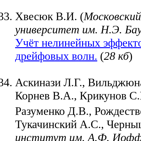
Хвесюк В.И. (
Московский
университет им. Н.Э. Ба
Учёт нелинейных эффект
дрейфовых волн.
(
28 кб
)
Аскинази Л.Г., Вильджюна
Корнев В.А., Крикунов С.
Разуменко Д.В., Рождеств
Тукачинский А.С., Черны
институт им. А.Ф. Иофф