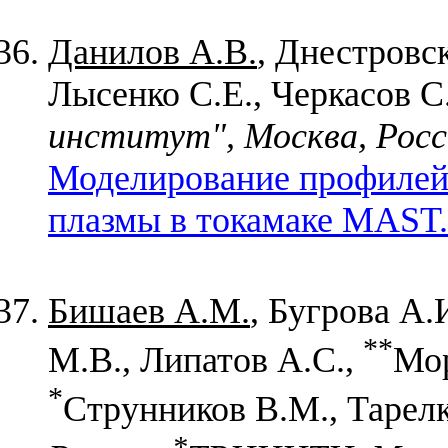
Данилов А.В.
, Днестровс
Лысенко С.Е., Черкасов С.
институт", Москва, Росс
Моделирование профилей
плазмы в токамаке MAST.
Бишаев А.М.
, Бугрова А.
**
М.В., Липатов А.С.,
Мор
*
Струнников В.М., Тарелк
*