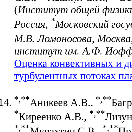
(
Институт общей физики 
*
Россия,
Московский гос
М.В. Ломоносова, Москва
институт им. А.Ф. Иоффе
Оценка конвективных и 
турбулентных потоках пл
*,**
*,**
Аникеев А.В.,
Багр
*
*,**
Киреенко А.В.,
Лизун
*,**
*,**
Мурахтин С.В.,
Пр