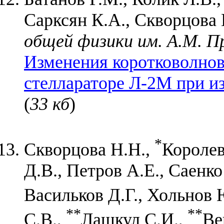
Сарксян К.А., Скворцова 
общей физики им. А.М. П
Изменения коротковолнов
стеллараторе Л-2М при и
(
33 кб
)
*
Скворцова Н.Н.,
Королев
Д.В., Петров А.Е., Саенко
Васильков Д.Г., Хольнов 
**
**
С.В.,
Лашкул С.И.,
Ве