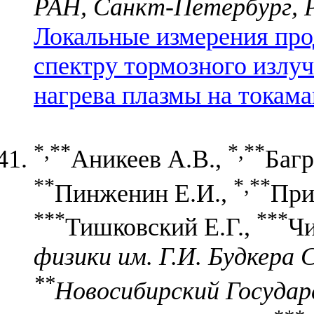
РАН, Санкт-Петербург, 
Локальные измерения про
спектру тормозного излу
нагрева плазмы на токама
*,**
*,**
Аникеев А.В.,
Багр
**
*,**
Пинженин Е.И.,
При
***
***
Тишковский Е.Г.,
Чи
физики им. Г.И. Будкера 
**
Новосибирский Госуда