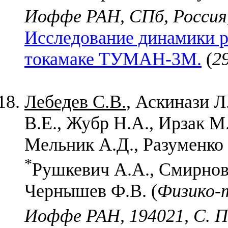
Иоффе РАН, СПб, Россия
Исследование динамики р
токамаке ТУМАН-3М.
(
2
Лебедев С.В.
, Аскинази Л
В.Е., Жубр Н.А., Ирзак М.
Мельник А.Д., Разуменко 
*
Рушкевич А.А., Смирнов 
Чернышев Ф.В. (
Физико-
Иоффе РАН, 194021, С. П