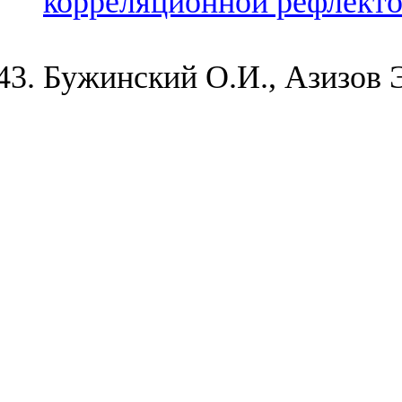
корреляционной рефлекто
Бужинский О.И., Азизов Э