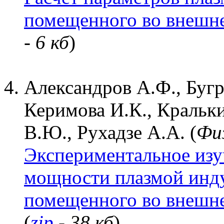
помещенного во внешне
- 6 кб
)
Александров А.Ф., Бугр
Керимова И.К., Кральки
В.Ю., Рухадзе А.А. (
Фи
Экспериментальное из
мощности плазмой инду
помещенного во внешне
(
zip
- 38 кб
)