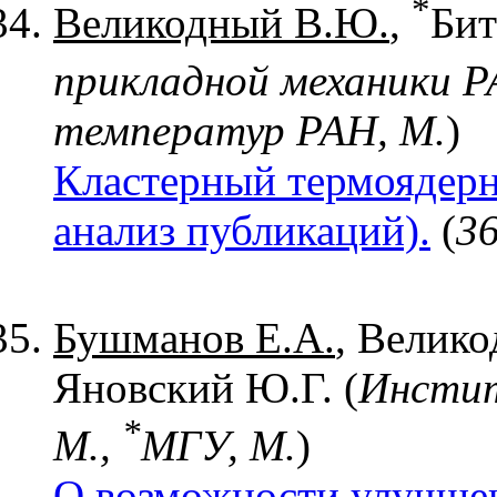
*
Великодный В.Ю.
,
Бит
прикладной механики Р
температур РАН, М.
)
Кластерный термоядерн
анализ публикаций).
(
36
Бушманов Е.А.
, Велик
Яновский Ю.Г. (
Инстит
*
М.,
МГУ, М.
)
О возможности улучшен