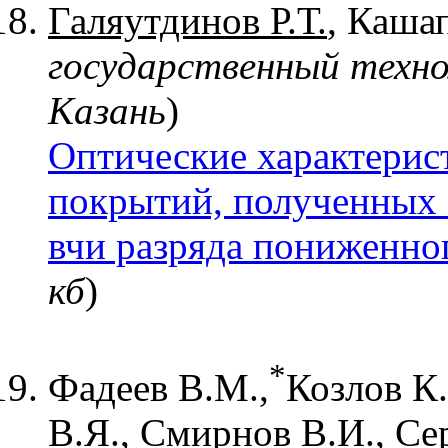
Галяутдинов Р.Т.
, Каша
государственный техно
Казань
)
Оптические характерис
покрытий, полученных
вчи разряда пониженног
кб
)
*
Фадеев В.М.,
Козлов К.
В.Я., Смирнов В.И., Се