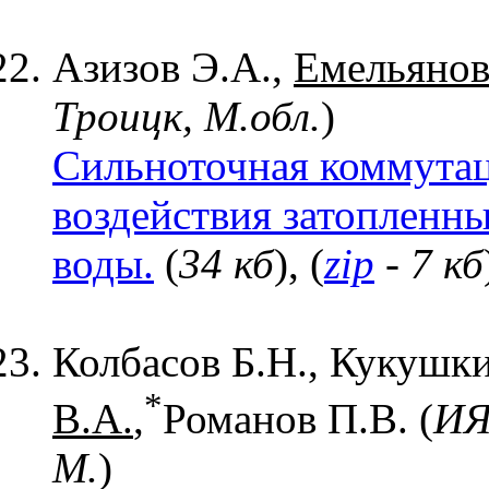
Азизов Э.А.,
Емельянов
Троицк, М.обл.
)
Сильноточная коммутац
воздействия затопленны
воды.
(
34 кб
), (
zip
- 7 кб
Колбасов Б.Н., Кукушки
*
В.А.
,
Романов П.В. (
ИЯ
М.
)