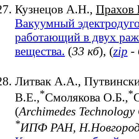
Кузнецов А.Н.,
Прахов 
Вакуумный эдектродуго
работающий в двух раж
вещества.
(
33 кб
), (
zip
- 
Литвак А.А., Путвинск
*
*
В.Е.,
Смолякова О.Б.,
С
(
Archimedes Technology 
*
ИПФ РАН, Н.Новгоро