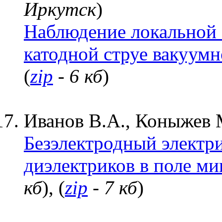
Иркутск
)
Наблюдение локальной 
катодной струе вакуумн
(
zip
- 6 кб
)
Иванов В.А., Коныжев М
Безэлектродный электр
диэлектриков в поле ми
кб
), (
zip
- 7 кб
)