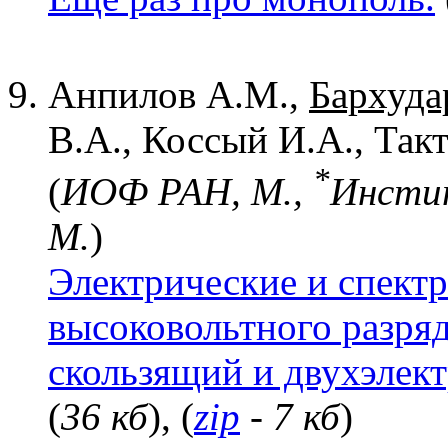
Анпилов А.М.,
Бархуда
В.А., Коссый И.А., Та
*
(
ИОФ РАН, М.,
Инсти
М.
)
Электрические и спект
высоковольтного разря
скользящий и двухэлект
(
36 кб
), (
zip
- 7 кб
)