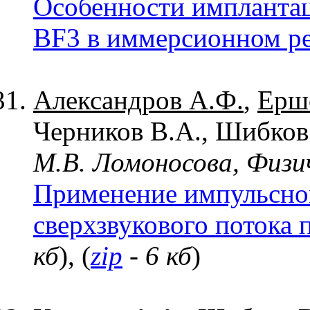
Особенности имплантац
BF3 в иммерсионном р
Александров А.Ф.
,
Ерш
Черников В.А., Шибков 
М.В. Ломоносова, Физи
Применение импульсног
сверхзвукового потока
кб
), (
zip
- 6 кб
)