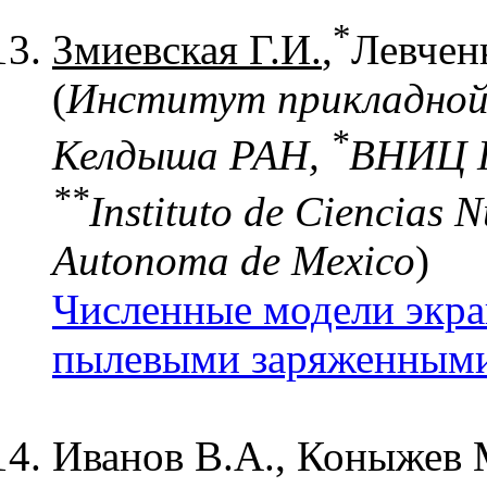
*
Змиевская Г.И.
,
Левченк
(
Институт прикладной
*
Келдыша РАН,
ВНИЦ Г
*
*
Instituto de Ciencias 
Autonoma de Mexico
)
Численные модели экра
пылевыми заряженными
Иванов В.А., Коныжев 