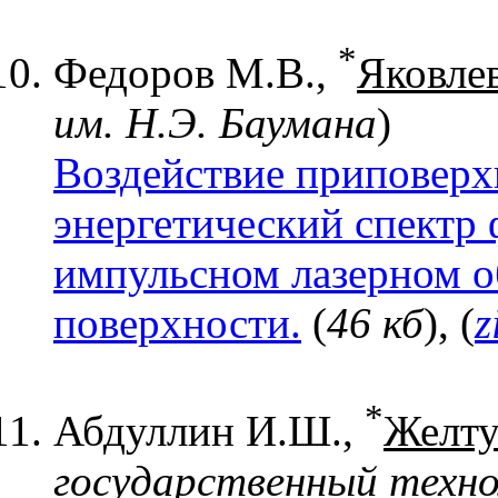
*
Федоров М.В.,
Яковле
им. Н.Э. Баумана
)
Воздействие приповерх
энергетический спектр
импульсном лазерном о
поверхности.
(
46 кб
), (
z
*
Абдуллин И.Ш.,
Желту
государственный техно