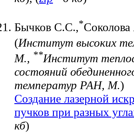
*
Бычков С.С.,
Соколова 
(
Институт высоких те
*
*
М.,
Институт теплоф
состояний обединенног
температур РАН, М.
)
Создание лазерной искр
пучков при разных угл
кб
)