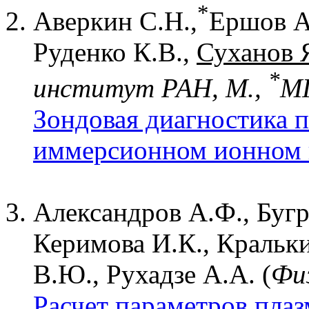
*
Аверкин С.Н.,
Ершов А
Руденко К.В.,
Суханов 
*
институт РАН, М.,
МГ
Зондовая диагностика 
иммерсионном ионном 
Александров А.Ф., Бугр
Керимова И.К., Кральки
В.Ю., Рухадзе А.А. (
Фи
Расчет параметров плаз