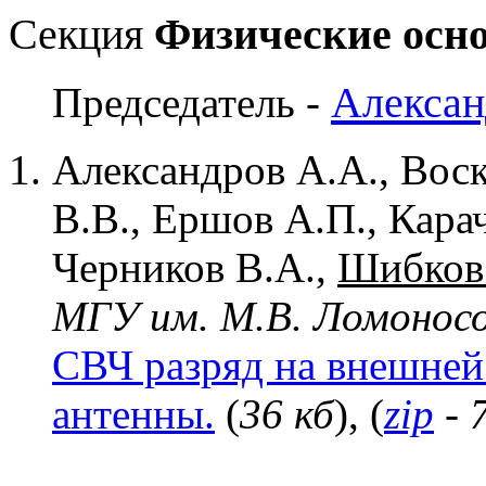
Секция
Физические осно
Алексан
Председатель -
Александров А.А., Воск
В.В., Ершов А.П., Кара
Черников В.А.,
Шибков
МГУ им. М.В. Ломоносо
СВЧ разряд на внешней
антенны.
(
36 кб
), (
zip
- 