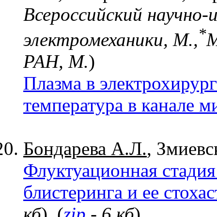
Всероссийский научно-
*
электромеханики, М.,
М
РАН, М.
)
Плазма в электрохирург
температура в канале м
Бондарева А.Л.
, Змиевс
Флуктуационная стадия
блистеринга и ее стоха
кб
), (
zip
- 6 кб
)