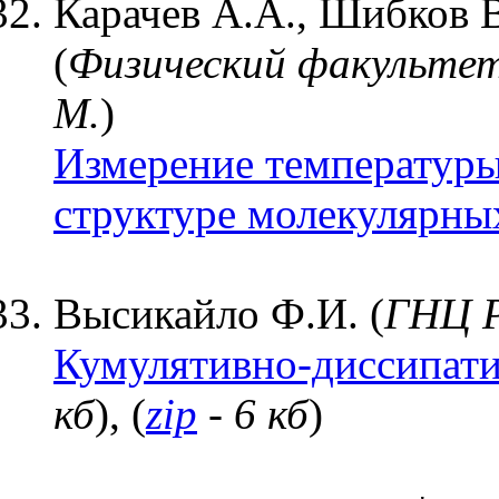
Карачев А.А., Шибков 
(
Физический факультет
М.
)
Измерение температуры
структуре молекулярны
Высикайло Ф.И. (
ГНЦ 
Кумулятивно-диссипати
кб
), (
zip
- 6 кб
)