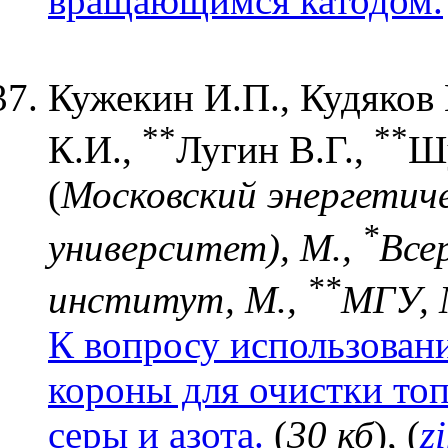
вращающимся катодом.
Кужекин И.П., Кудяков 
*
*
*
*
К.И.,
Лугин В.Г.,
Шу
(
Московский энергетич
*
университет), М.,
Все
*
*
институт, М.,
МГУ, 
К вопросу использован
короны для очистки то
серы и азота.
(
30 кб
), (
z