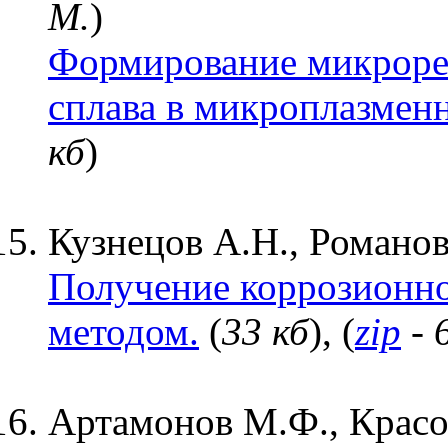
М.
)
Формирование микрорел
сплава в микроплазмен
кб
)
Кузнецов А.Н., Романов
Получение коррозионн
методом.
(
33 кб
), (
zip
- 
Артамонов М.Ф., Красов