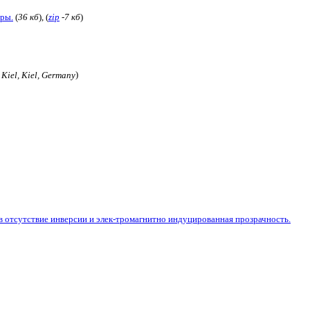
еры.
(
36 кб
), (
zip
-7 кб
)
 Kiel, Kiel, Germany
)
в отсутствие инверсии и элек-тромагнитно индуцированная прозрачность.