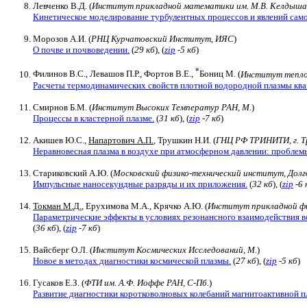
Левченко В.Д. (
Институт прикладной математики им. М.В. Келдыша
Кинетическое моделирование турбулентных процессов и явлений сам
Морозов А.И. (
РНЦ Курчатовский Институт, ИЯС
)
О почве и почвоведении.
(
29 кб
), (
zip
-5 кб
)
*
Филинов В.С., Левашов П.Р., Фортов В.Е.,
Бониц М. (
Институт тепло
Расчеты термодинамических свойств плотной водородной плазмы кв
Смирнов Б.М. (
Институт Высоких Температур РАН, М.
)
Процессы в кластерной плазме.
(
31 кб
), (
zip
-7 кб
)
Акишев Ю.С.,
Напартович А.П.
, Трушкин Н.И. (
ГНЦ РФ ТРИНИТИ, г. Тр
Неравновесная плазма в воздухе при атмосферном давлении: проблем
Стариковский А.Ю. (
Московский физико-технический институт, Дол
Импульсные наносекундные разряды и их приложения.
(
32 кб
), (
zip
-6 
Токман М.Д.
, Ерухимова М.А., Крячко А.Ю. (
Институт прикладной ф
Параметрические эффекты в условиях резонансного взаимодействия во
(
36 кб
), (
zip
-7 кб
)
Вайсберг О.Л. (
Институт Космических Исследований, М.
)
Новое в методах диагностики космической плазмы.
(
27 кб
), (
zip
-5 кб
)
Гусаков Е.З. (
ФТИ им. А.Ф. Иоффе РАН, С-Пб.
)
Развитие диагностики коротковолновых колебаний магнитоактивной п