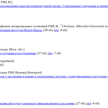
 РАН, М.
)
оорганизации в высокотемпературной плазме. Современные тенденции и прим
*
физики экстремальных состояний РАН, М.,
Christian- Albrechts-Universität zu
антовым методом Монте-Карло.
(
38 кб
), (
zip
-8 кб
)
оицк, Моск. обл.
)
ы создания и поддержания.
(
37 кб
), (
zip
-7 кб
)
гопрудный
)
кб
)
изики РАН, Нижний Новгород
)
лн с частицами в плазме и электронных потоках: стимулированное излучение 
лазмы методом усиленного микроволнового рассеяния.
(
27 кб
), (
zip
-6 кб
)