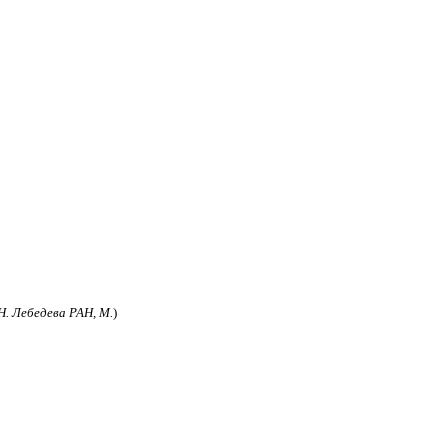
Н. Лебедева РАН, М.
)