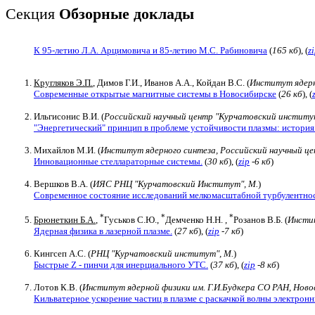
Секция
Обзорные доклады
К 95-летию Л.А. Арцимовича и 85-летию М.С. Рабиновича
(
165 кб
), (
z
Кругляков Э.П.
, Димов Г.И., Иванов А.А., Койдан В.С. (
Институт ядерн
Современные открытые магнитные системы в Новосибирске
(
26 кб
), (
Ильгисонис В.И. (
Российский научный центр "Курчатовский институ
"Энергетический" принцип в проблеме устойчивости плазмы: история
Михайлов М.И. (
Институт ядерного синтеза, Российский научный ц
Инновационные стеллараторные системы.
(
30 кб
), (
zip
-6 кб
)
Вершков В.А. (
ИЯС РНЦ "Курчатовский Институт", М.
)
Современное состояние исследований мелкомасштабной турбулентнос
*
*
*
Брюнеткин Б.А.
,
Гуськов С.Ю.,
Демченко Н.Н. ,
Розанов В.Б. (
Инстит
Ядерная физика в лазерной плазме.
(
27 кб
), (
zip
-7 кб
)
Кингсеп А.С. (
РНЦ "Курчатовский институт", М.
)
Быстрые Z - пинчи для инерциального УТС.
(
37 кб
), (
zip
-8 кб
)
Лотов К.В. (
Институт ядерной физики им. Г.И.Будкера СО РАН, Ново
Кильватерное ускорение частиц в плазме с раскачкой волны электрон