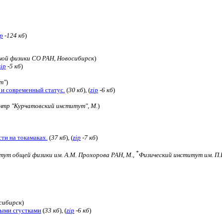
ip
-124 кб
)
ой физики СО РАН, Новосибирск
)
zip
-5 кб
)
т"
)
 и современный статус.
(
30 кб
), (
zip
-6 кб
)
ентр "Курчатовский институт", М.
)
ти на токамаках.
(
37 кб
), (
zip
-7 кб
)
*
ут общей физики им. А.М. Прохорова РАН, М.,
Физический институт им. П.
сибирск
)
ными сгустками
(
33 кб
), (
zip
-6 кб
)