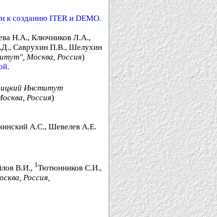
ти к созданию ITER и DEMO.
ева Н.А., Ключников Л.А.,
Ю.Д., Саврухин П.В., Шелухин
итут", Москва, Россия
)
ой.
оицкий Институт
осква, Россия
)
ачинский А.С., Шевелев А.Е.
1
йлов В.И.,
Тютюнников С.И.,
сква, Россия,