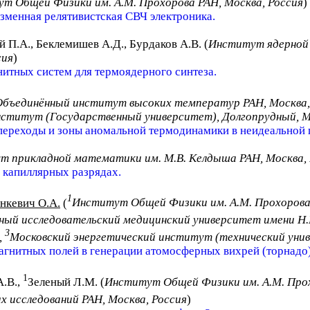
т Общей Физики им. А.М. Прохорова РАН, Москва, Россия
)
зменная релятивистская СВЧ электроника.
й П.А., Беклемишев А.Д., Бурдаков А.В. (
Институт ядерной 
сия
)
итных систем для термоядерного синтеза.
Объединённый институт высоких температур РАН, Москва,
ститут (Государственный университет), Долгопрудный, Мо
ереходы и зоны аномальной термодинамики в неидеальной 
 прикладной математики им. М.В. Келдыша РАН, Москва, 
 капиллярных разрядах.
1
нкевич О.А.
(
Институт Общей Физики им. А.М. Прохорова 
ный исследовательский медицинский университет имени Н.
3
,
Московский энергетический институт (технический унив
магнитных полей в генерации атомосферных вихрей (торнадо)
1
А.В.,
Зеленый Л.М. (
Институт Общей Физики им. А.М. Прох
 исследований РАН, Москва, Россия
)