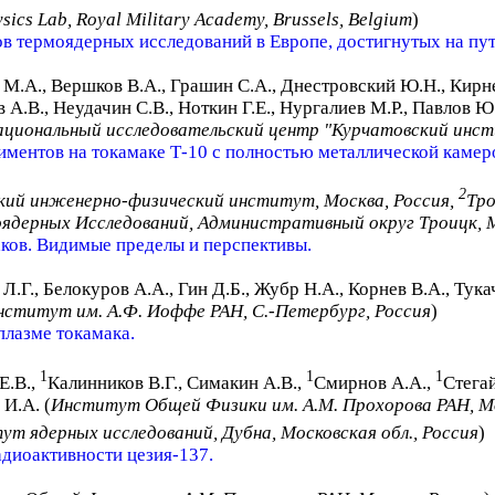
sics Lab, Royal Military Academy, Brussels, Belgium
)
ов термоядерных исследований в Европе, достигнутых на пу
в М.А., Вершков В.А., Грашин С.А., Днестровский Ю.Н., Кирн
 А.В., Неудачин С.В., Ноткин Г.Е., Нургалиев М.Р., Павлов 
циональный исследовательский центр "Курчатовский инст
иментов на токамаке Т-10 с полностью металлической камер
2
кий инженерно-физический институт, Москва, Россия,
Тр
ядерных Исследований, Административный округ Троицк, М
аков. Видимые пределы и перспективы.
 Л.Г., Белокуров А.А., Гин Д.Б., Жубр Н.А., Корнев В.А., Тук
нститут им. А.Ф. Иоффе РАН, С.-Петербург, Россия
)
плазме токамака.
1
1
1
Е.В.,
Калинников В.Г., Симакин А.В.,
Смирнов А.А.,
Стега
И.А. (
Институт Общей Физики им. А.М. Прохорова РАН, Мо
т ядерных исследований, Дубна, Московская обл., Россия
)
диоактивности цезия-137.