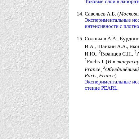
Токовые слои в лабора
Савельев А.Б. (
Московс
Экспериментальные исс
интенсивности с плотно
Соловьев А.А., Бурдоно
И.А., Шайкин А.А., Яко
2
2
И.Ю.,
Рязанцев С.Н.,
1
Fuchs J. (
Институт пр
2
France,
Объединённый
Paris, France
)
Экспериментальные исс
стенде PEARL.