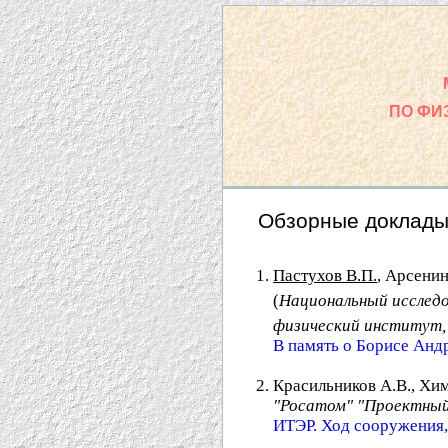
ПО ФИ
Обзорные доклад
Пастухов В.П.
, Арсенин
(
Национальный исследо
физический институт, 
В память о Борисе Анд
Красильников А.В., Хим
"Росатом" "Проектный
ИТЭР. Ход сооружения,