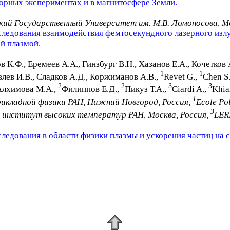
торных экспериментах и в магнитосфере Земли.
кий Государственный Университет им. М.В. Ломоносова, Мо
ледования взаимодействия фемтосекундного лазерного изл
й плазмой.
в К.Ф., Еремеев А.А., Гинзбург В.Н., Хазанов Е.А., Кочетков
1
1
влев И.В., Сладков А.Д., Коржиманов А.В.,
Revet G.,
Chen S
2
2
3
3
Алхимова М.А.,
Филиппов Е.Д.,
Пикуз Т.А.,
Ciardi A.,
Khia
1
икладной физики РАН, Нижний Новгород, Россия,
Ecole Po
3
 институт высоких температур РАН, Москва, Россия,
LERM
ледования в области физики плазмы и ускорения частиц на 