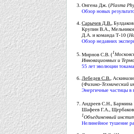
Онгена Дж. (
Plasma Phy
Обзор новых результат
Сарычев Д.В.
, Булдако
Крупин В.А., Мельников
Д.А. и команда Т-10 (
На
Обзор недавних экспер
1
Мирнов С.В. (
Московс
Инновационных и Термо
55 лет эволюции токам
Лебедев С.В.
, Аскинази
(
Физико-Технический и
Энергичные частицы в 
Андреев С.Н., Бармина 
Шафеев Г.А., Щербаков 
1
Объединенный институ
Нелинейное тушение ра