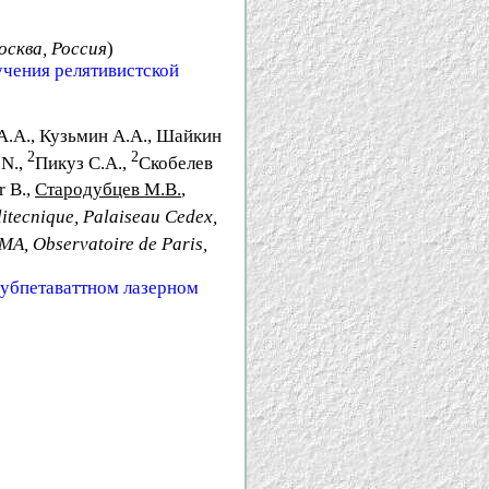
сква, Россия
)
учения релятивистской
 А.А., Кузьмин А.А., Шайкин
2
2
.N.,
Пикуз С.А.,
Скобелев
r B.,
Стародубцев М.В.
,
litecnique, Palaiseau Cedex,
A, Observatoire de Paris,
субпетаваттном лазерном