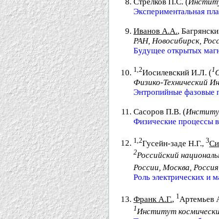
Стрелков П.С. (
Институ
Экспериментальная пла
Иванов А.А.
, Багрянски
РАН, Новосибирск, Рос
Будущее открытых магн
1,2
1
Иосилевский И.Л. (
Физико-Технический Ин
Энтропийные фазовые п
Сасоров П.В. (
Институт
Физические процессы в
1,2
3
Гусейн-заде Н.Г.,
Си
2
Российский националь
России, Москва, Россия
Роль электрических и 
1
Франк А.Г.
,
Артемьев 
1
Институт космических