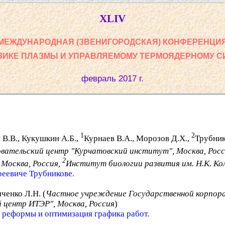
XLIV
МЕЖДУНАРОДНАЯ (ЗВЕНИГОРОДСКАЯ) КОНФЕРЕНЦИ
ЗИКЕ ПЛАЗМЫ И УПРАВЛЯЕМОМУ ТЕРМОЯДЕРНОМУ С
февраль 2017 г.
ы
1
2
 В.В., Кукушкин А.Б.,
Курнаев В.А., Морозов Д.Х.,
Трубник
вательский центр "Курчатовский институт", Москва, Росс
2
Москва, Россия,
Институт биологии развития им. Н.К. Кол
реевиче Трубникове.
ченко Л.Н. (
Частное учреждение Государственной корпора
 центр ИТЭР", Москва, Россия
)
 реформы и оптимизация графика работ.