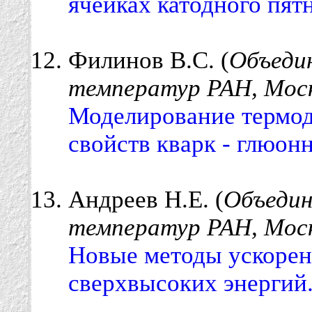
ячейках катодного пят
Филинов В.С. (
Объеди
температур РАН, Моск
Моделирование термо
свойств кварк - глюон
Андреев Н.Е. (
Объедин
температур РАН, Моск
Новые методы ускорен
сверхвысоких энергий