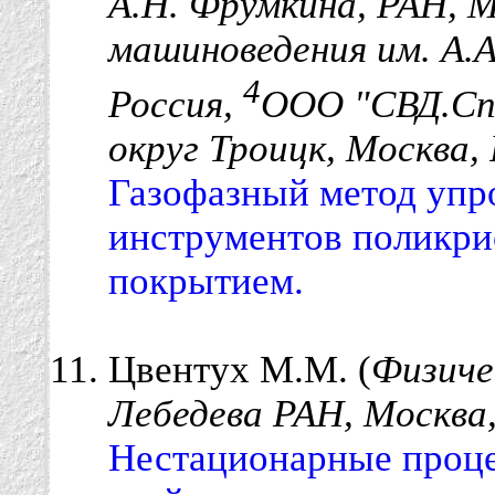
А.Н. Фрумкина, РАН, M
машиноведения им. А.А
4
Россия,
ООО "СВД.Сп
округ Троицк, Москва,
Газофазный метод уп
инструментов поликри
покрытием.
Цвентух М.М. (
Физиче
Лебедева РАН, Москва,
Нестационарные проц