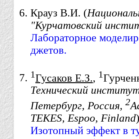
Крауз В.И. (
Националь
"Курчатовский инстит
Лабораторное моделир
джетов.
1
1
Гусаков Е.З.
,
Гурчен
Технический институт
2
Петербург, Россия,
A
TEKES, Espoo, Finland
Изотопный эффект в т