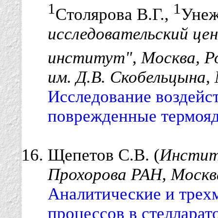
1
1
Столярова В.Г.,
Унеж
исследовательский це
институт", Москва, Р
им. Д.В. Скобельцына,
Исследование воздейс
поврежденные термояд
Щепетов С.В. (
Инстит
Прохорова РАН, Москв
Аналитические и трех
процессов в стелларат