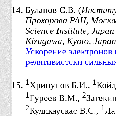
Буланов С.В. (
Институ
Прохорова РАН, Москва
Science Institute, Japa
Kizugawa, Kyoto, Japa
Ускорение электронов 
релятивистски сильных
1
1
Хрипунов Б.И.
,
Койд
1
2
Гуреев В.М.,
Затекин
2
1
Куликаускас В.С.,
Ла