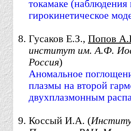
токамаке (наблюдения 
гирокинетическое мод
Гусаков Е.З.,
Попов А
институт им. А.Ф. Ио
Россия
)
Аномальное поглощени
плазмы на второй гарм
двухплазмонным распа
Коссый И.А. (
Институ