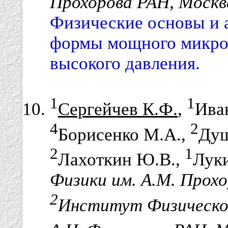
Прохорова РАН, Москв
Физические основы и 
формы мощного микров
высокого давления.
1
1
Сергейчев К.Ф.
,
Ива
4
2
Борисенко М.А.,
Душ
2
1
Лахоткин Ю.В.,
Луки
Физики им. А.М. Прохо
2
Институт Физическо