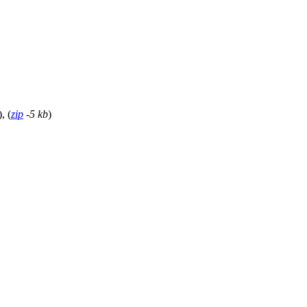
), (
zip
-5 kb
)