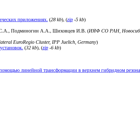
ических приложениях.
(
28 kb
), (
zip
-5 kb
)
С.А., Подминогин А.А., Шиховцев И.В. (
ИЯФ СО РАН, Новосиб
lateral EuroRegio Cluster, IPP Juelich, Germany
)
установок.
(
32 kb
), (
zip
-6 kb
)
 помощью линейной трансформации в верхнем гибридном резона