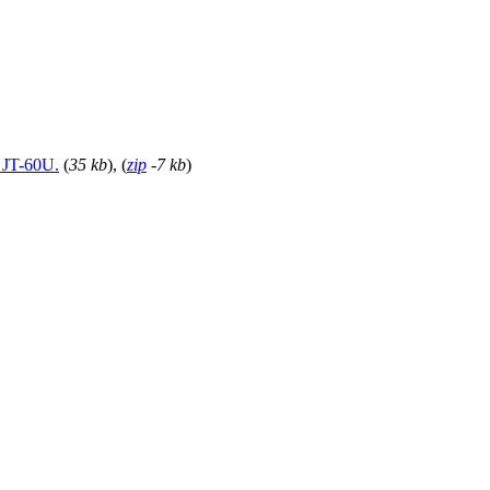
 JT-60U.
(
35 kb
), (
zip
-7 kb
)