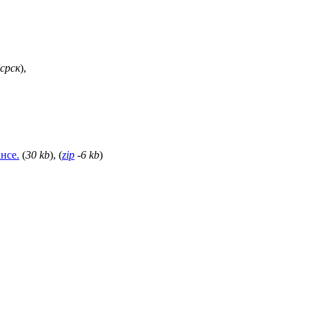
срск
),
нсе.
(
30 kb
), (
zip
-6 kb
)