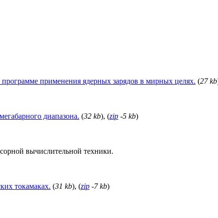
 программе применения ядерных зарядов в мирных целях.
(
27 kb
мегабарного диапазона.
(
32 kb
), (
zip
-5 kb
)
сорной вычислительной техники.
ких токамаках.
(
31 kb
), (
zip
-7 kb
)