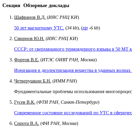
Секция
Обзорные доклады
Шафранов В.Д.
(
ИЯС РНЦ КИ
)
50 лет магнитному УТС.
(
34 kb
), (
zip
-6 kb
)
Смирнов Ю.Н.
(
ИЯС РНЦ КИ
)
СССР: от сверхмощного термоядерного взрыва в 50 МТ к
Фортов В.Е.
(
ИТЭС ОИВТ РАН, Москва
)
Ионизация и диэлектризация вещества в ударных волнах 
Четверушкин Б.Н.
(
ИММ РАН
)
Фундаментальные проблемы использования многопроцес
Гусев В.К.
(
ФТИ РАН, Санкт-Петербург
)
Современное состояние исследований по УТС в сферичес
Сирота В.А.
(
ФИ РАН, Москва
)