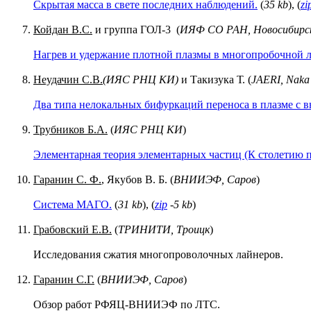
Скрытая масса в свете последних наблюдений.
(
35 kb
), (
zi
Койдан В.С.
и группа ГОЛ-3 (
ИЯФ СО РАН, Новосибирс
Нагрев и удержание плотной плазмы в многопробочной 
Неудачин С.В.
(ИЯС РНЦ КИ)
и Такизука Т. (
JAERI, Naka 
Двa типа нелокальных бифуркаций переноса в плазме с 
Трубников Б.А.
(
ИЯС РНЦ КИ
)
Элементарная теория элементарных частиц (К столетию 
Гаранин С. Ф.
, Якубов В. Б. (
ВНИИЭФ, Саров
)
Система МАГО.
(
31 kb
), (
zip
-5 kb
)
Грабовский Е.В.
(
ТРИНИТИ, Троицк
)
Исследования сжатия многопроволочных лайнеров.
Гаранин С.Г.
(
ВНИИЭФ, Саров
)
Обзор работ РФЯЦ-ВНИИЭФ по ЛТС.