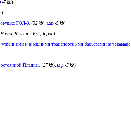
p
-7 kb
)
к
)
ловушке ГОЛ-3.
(
32 kb
), (
zip
-5 kb
)
Fusion Research Est., Japan
)
внутренними и внешними транспортными барьерами на токамаке
постоянной Планка).
(
27 kb
), (
zip
-5 kb
)