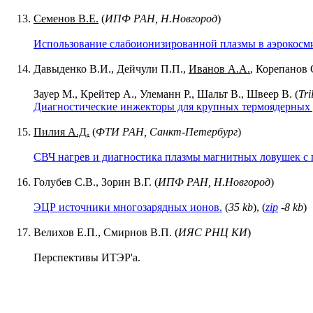
Семенов В.Е.
(
ИПФ РАН, Н.Новгород
)
Использование слабоионизированной плазмы в аэрокосм
Давыденко В.И., Дейчули П.П.,
Иванов А.А.
, Корепанов 
Зауер М., Крейтер А., Улеманн Р., Шальт В., Швеер В. (
Tri
Диагностические инжекторы для крупных термоядерных 
Пилия А.Д.
(
ФТИ РАН, Санкт-Петербург
)
СВЧ нагрев и диагностика плазмы магнитных ловушек с
Голубев С.В., Зорин В.Г. (
ИПФ РАН, Н.Новгород
)
ЭЦР источники многозарядных ионов.
(
35 kb
), (
zip
-8 kb
)
Велихов Е.П., Смирнов В.П. (
ИЯС РНЦ КИ
)
Перспективы ИТЭР'а.