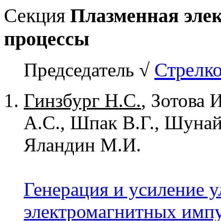
Секция
Плазменная эле
процессы
Стрелк
Председатель
√
Гинзбург Н.С.
, Зотова 
А.С., Шпак В.Г., Шунай
Яландин М.И.
Генерация и усиление 
электромагнитных импу