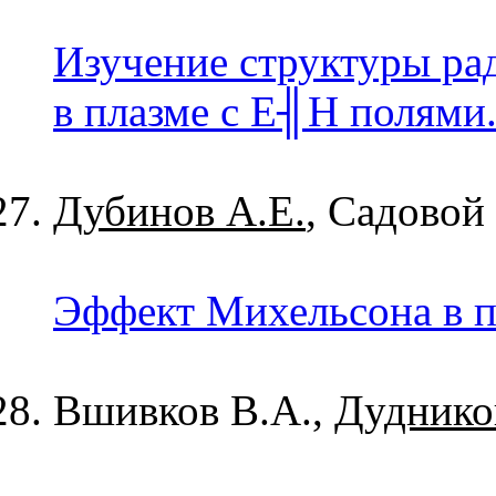
Изучение структуры ра
в плазме с Е
╢
Н полями
Дубинов А.Е.
, Садовой
Эффект Михельсона в п
Вшивков В.А.,
Дудников