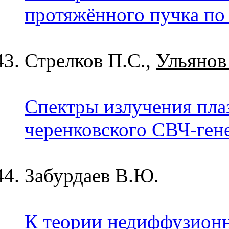
протяжённого пучка по 
Стрелков П.С.,
Ульянов
Спектры излучения пла
черенковского СВЧ-гене
Забурдаев В.Ю.
К теории недиффузион