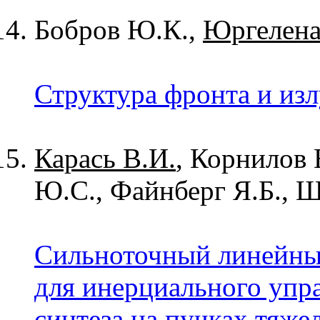
Бобров Ю.К.,
Юргелена
Структура фронта и изл
Карась В.И.
, Корнилов 
Ю.С., Файнберг Я.Б., 
Сильноточный линейны
для инерциального упр
синтеза на пучках тяже