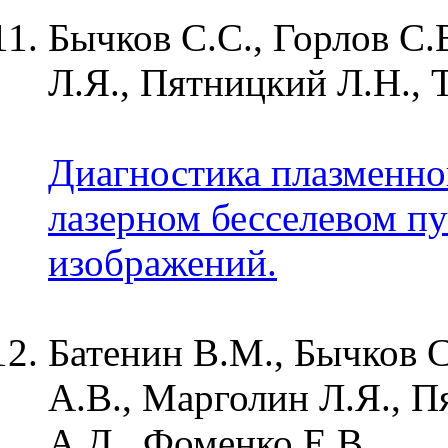
Бычков С.С., Горлов С.
Л.Я., Пятницкий Л.Н., 
Диагностика плазменног
лазерном бесселевом п
изображений.
Батенин В.М., Бычков С
А.В., Марголин Л.Я., П
А.Д., Фоменко Е.В