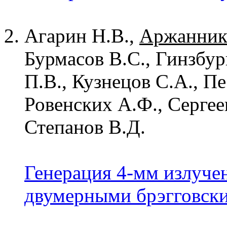
Агарин Н.В.,
Аржанник
Бурмасов В.С., Гинзбур
П.В., Кузнецов С.А., П
Ровенских А.Ф., Сергее
Степанов В.Д.
Генерация 4-мм излучен
двумерными брэгговски