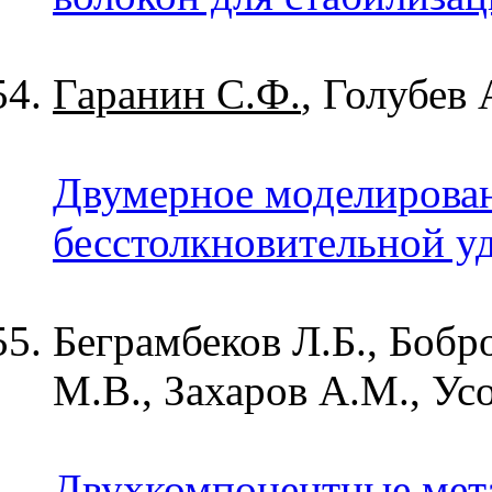
Гаранин С.Ф.
, Голубев
Двумерное моделирова
бесстолкновительной у
Беграмбеков Л.Б., Бобр
М.В., Захаров А.М., Ус
Двухкомпонентные мета