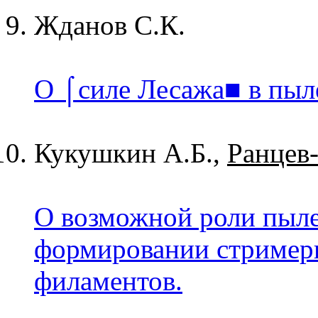
Жданов С.К.
О ⌠силе Лесажа■ в пыл
Кукушкин А.Б.,
Ранцев
О возможной роли пыл
формировании стример
филаментов.