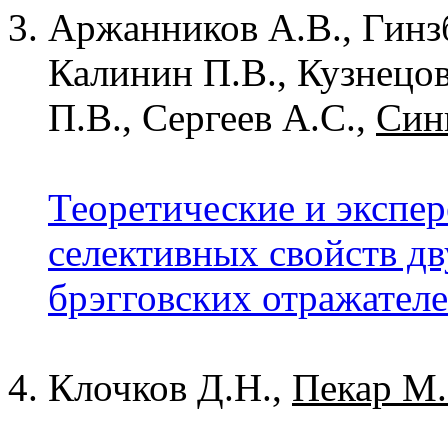
Аржанников А.В., Гинзб
Калинин П.В., Кузнецов
П.В., Сергеев А.С.,
Син
Теоретические и экспе
селективных свойств д
брэгговских отражателе
Клочков Д.Н.,
Пекар М