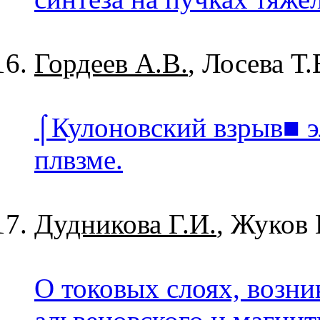
Гордеев А.В.
, Лосева Т.
⌠Кулоновский взрыв■ э
плвзме.
Дудникова Г.И.
, Жуков 
О токовых слоях, возн