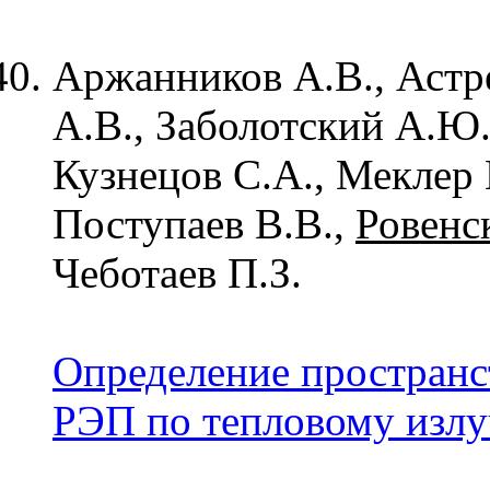
Аржанников А.В., Астре
А.В., Заболотский А.Ю.
Кузнецов С.А., Меклер 
Поступаев В.В.,
Ровенс
Чеботаев П.З.
Определение простран
РЭП по тепловому излу