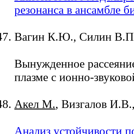
резонанса в ансамбле б
Вагин К.Ю., Силин В.П
Вынужденное рассеяни
плазме с ионно-звуково
Акел М.
, Визгалов И.В.
Анализ устойчивости п