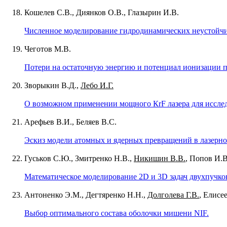
Кошелев С.В., Диянков О.В., Глазырин И.В.
Численное моделирование гидродинамических неустойчи
Чеготов М.В.
Потери на остаточную энергию и потенциал ионизации п
Зворыкин В.Д.,
Лебо И.Г.
О возможном применении мощного КrF лазера для исслед
Арефьев В.И., Беляев В.С.
Эскиз модели атомных и ядерных превращений в лазерно
Гуськов С.Ю., Змитренко Н.В.,
Никишин В.В.
, Попов И.В
Математическое моделирование 2D и 3D задач двухпучко
Антоненко Э.М., Дегтяренко Н.Н.,
Долголева Г.В.
, Елисе
Выбор оптимального состава оболочки мишени NIF.