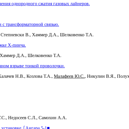
чения однородного сжатия газовых лайнеров.
и с трансформаторной связью.
, Степневски В., Хаммер Д.А., Шелковенко Т.А.
жке X-пинча.
, Хаммер Д.А., Шелковенко Т.А.
чном взрыве тонкой проволочки.
Калачев Н.В., Козлова Т.А.,
Малафеев Ю.С.
, Никулин В.Я., Полу
.С., Недосеев С.Л., Самохин А.А.
 установке ⌠Ангара 5-1■.