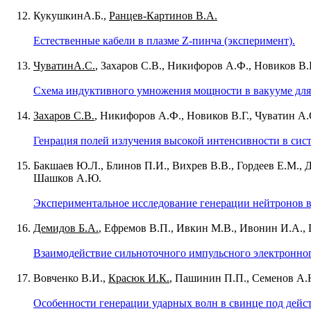
КукушкинА.Б.,
Ранцев-Картинов В.А.
Естественные кабели в плазме Z-пинча (эксперимент).
ЧуватинА.С.
, Захаров С.В., Никифоров А.Ф., Новиков В.
Схема индуктивного умножения мощности в вакууме для
Захаров С.В.
, Никифоров А.Ф., Новиков В.Г., Чуватин А.
Генрация полей излучения высокой интенсивности в сис
Бакшаев Ю.Л., Блинов П.И., Вихрев В.В., Гордеев Е.М., 
Шашков А.Ю.
Экспериментальное исследование генерации нейтронов 
Демидов Б.А.
, Ефремов В.П., Ивкин М.В., Ивонин И.А., 
Взаимодействие сильноточного импульсного электронно
Вовченко В.И.,
Красюк И.К.
, Пашинин П.П., Семенов А.Ю
Особенности генерации ударных волн в свинце под дейст