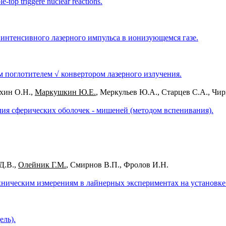
e-top triggere nuclear reactions.
интенсивного лазерного импульса в ионизующемся газе.
поглотителем √ конвертором лазерного излучения.
охин О.Н.,
Маркушкин Ю.Е.
, Меркульев Ю.А., Старцев С.А., Чи
лия сферических оболочек - мишеней (методом вспенивания).
Д.В.,
Олейник Г.М.
, Смирнов В.П., Фролов И.Н.
хническим измерениям в лайнерных экспериментах на установк
ель).