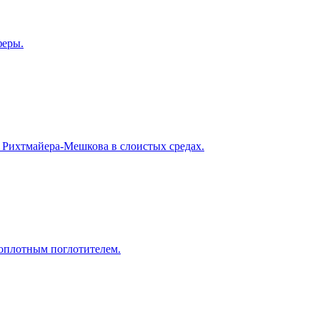
феры.
 Рихтмайера-Мешкова в слоистых средах.
лоплотным поглотителем.