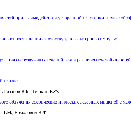
востей при взаимодействии ускоренной пластинки и тяжелой с
ри распространении фемтосекундного лазерного импульса.
ования сверхзвуковых течений газа и развития неустойчивостей
й плазме.
., Розанов В.Б., Тишкин В.Ф.
вого облучения сферических и плоских лазерных мишеней с ма
ев Г.М., Ермолович В.Ф