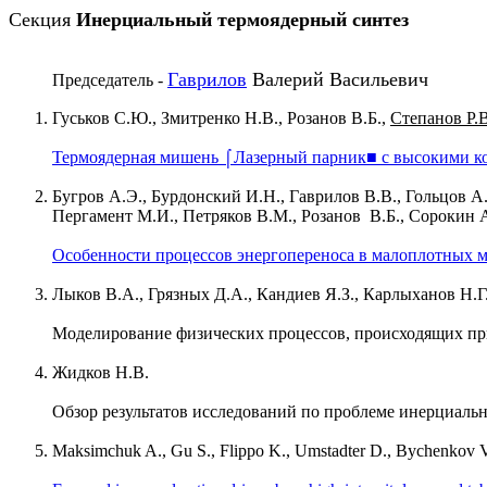
Секция
Инерциальный термоядерный синтез
Гаврилов
Валерий Васильевич
Председатель -
Гуськов С.Ю., Змитренко Н.В., Розанов В.Б.,
Степанов Р.В
Термоядерная мишень ⌠Лазерный парник■ с высокими ко
Бугров А.Э., Бурдонский И.Н., Гаврилов В.В., Гольцов А
Пергамент М.И., Петряков В.М., Розанов В.Б., Сорокин 
Особенности процессов энергопереноса в малоплотных
Лыков В.А., Грязных Д.А., Кандиев Я.З., Карлыханов Н.
Моделирование физических процессов, происходящих пр
Жидков Н.В.
Обзор результатов исследований по проблеме инерциальн
Maksimchuk A., Gu S., Flippo K., Umstadter D., Bychenkov 