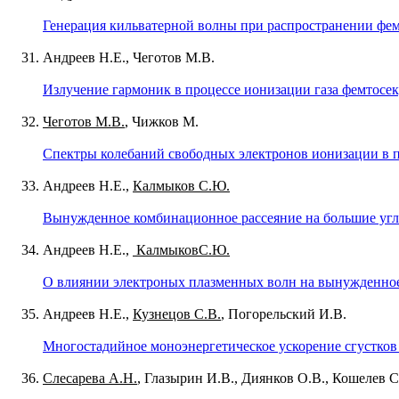
Генерация кильватерной волны при распространении фем
Андреев Н.Е., Чеготов М.В.
Излучение гармоник в процессе ионизации газа фемтос
Чеготов М.В.
, Чижков М.
Спектры колебаний свободных электронов ионизации в п
Андреев Н.Е.,
Калмыков С.Ю.
Вынужденное комбинационное рассеяние на большие углы
Андреев Н.Е.,
КалмыковС.Ю.
О влиянии электроных плазменных волн на вынужденное
Андреев Н.Е.,
Кузнецов С.В.
, Погорельский И.В.
Многостадийное моноэнергетическое ускорение сгустков
Слесарева А.Н.
, Глазырин И.В., Диянков О.В., Кошелев С