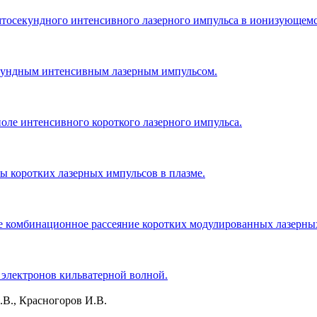
тосекундного интенсивного лазерного импульса в ионизующемся
екундным интенсивным лазерным импульсом.
оле интенсивного короткого лазерного импульса.
 коротких лазерных импульсов в плазме.
 комбинационное рассеяние коротких модулированных лазерных
 электронов кильватерной волной.
.В., Красногоров И.В.