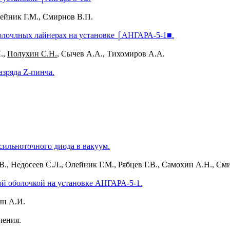
лейник Г.М., Смирнов В.П.
лочлных лайнерах на установке ⌠АНГАРА-5-1■.
.,
Полухин С.Н.
, Сычев А.А., Тихомиров А.А.
азряда Z-пинча.
ильноточного диода в вакуум.
В., Недосеев С.Л., Олейник Г.М., Рябцев Г.В., Самохин А.Н., См
й оболочкой на установке АНГАРА-5-1.
ын А.И.
чения.