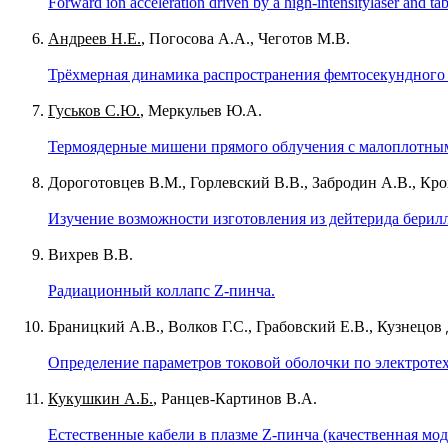
Forward ion acceleration driven by a high-intensitylaser and tabl
Андреев Н.Е.
, Погосова А.А., Чеготов М.В.
Трёхмерная динамика распространения фемтосекундного 
Гуськов С.Ю.
, Меркульев Ю.А.
Термоядерные мишени прямого облучения с малоплотным 
Дороготовцев В.М., Горлевский В.В., Забродин А.В., Кр
Изучение возможности изготовления из дейтерида берил
Bихрев В.В.
Радиационный коллапс Z-пинча.
Браницкий А.В., Волков Г.С., Грабовский Е.В., Кузнецов 
Определение параметров токовой оболочки по электроте
Кукушкин А.Б.
, Ранцев-Картинов В.А.
Естественные кабели в плазме Z-пинча (качественная мод