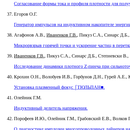
Согласование формы тока и профиля плотности для полу
Егоров О.Г.
Генератор импульсов на индуктивном накопителе энерги
Агафонов А.В.,
Иваненков Г.В.
, Пикуз С.А., Синарс Д.Б.
Микрорвзрыв горячей точки и ускорение частиц в перетя
Иваненков Г.В.
, Пикуз С.А., Синарс Д.Б., Степневски В.
Исследование динамики плотного Z-пинча при сильното
Крохин О.Н., Волобуев И.В., Горбунов Д.Н., Гурей А.Е., 
Установка плазменный фокус ⌠ТЮЛЬПАН■.
Олейник Г.М.
Индуктивный делитель напряжения.
Порофеев И.Ю., Олейник Г.М., Грабовский Е.В., Волков Г
О диагностике имплозии многопроволочных лайнеров на