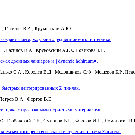
Г., Гасилов В.А., Круковский А.Ю.
 создания мегаджоульного радиационного источника.
С., Гасилов В.А., Круковский А.Ю., Новикова Т.П.
темах двойных лайнеров и ⌠dynamic hohlraum■.
Данько С.А., Королев В.Д., Медовщиков С.Ф., Мещеров Б.Р., Недо
в быстрых дейтерированных Z-пинчах.
Петров В.А., Фортов В.Е.
го пучка с прозрачными пористыми материалами.
., Грабовский Е.В., Смирнов В.П., Фролов И.Н., Ломоносов И.В
вием мягкого рентгеновского излучения плазмы Z-пинча.