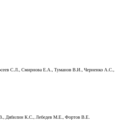
сеев С.Л., Смирнова Е.А., Туманов В.И., Черненко А.С.,
., Дябилин К.С., Лебедев М.Е., Фортов В.Е.