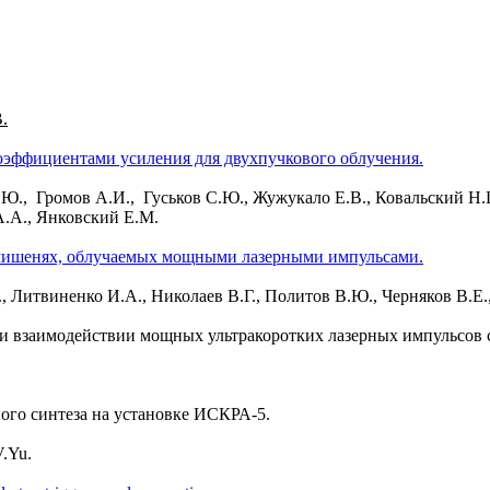
.
эффициентами усиления для двухпучкового облучения.
.Ю., Громов А.И., Гуськов С.Ю., Жужукало Е.В., Ковальский Н.
А.А., Янковский Е.М.
 мишенях, облучаемых мощными лазерными импульсами.
Г., Литвиненко И.А., Николаев В.Г., Политов В.Ю., Черняков В.
и взаимодействии мощных ультракоротких лазерных импульсов 
ого синтеза на установке ИСКРА-5.
V.Yu.