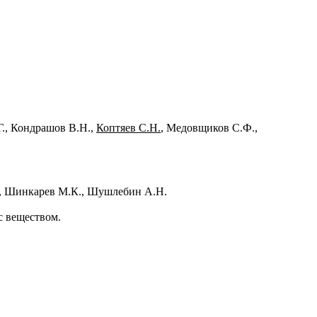
Г., Кондрашов В.Н.,
Коптяев С.Н.
, Медовщиков С.Ф.,
Е., Шинкарев М.К., Шушлебин А.Н.
с веществом.