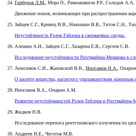
Горбунов Л.М.
, Мора П., Рамазашвили Р.Р., Солодов А.А.
Движение ионов, возникающее при распространении коро
Зайцев С.Г., Кривец В.В., Никишин В.В., Титов С.Н., Ти
Неустойчивость Рэлея-Тэйлора в сжимаемых средах.
Алешин А.Н., Зайцев С.Г., Лазарева Е.В., Сергеев С.В.
Исследование неустойчивости Рихтмайера-Мешкова в сло
Анисимов С.И., Жаховский В.В.,
Иногамов Н.А.
, Опарин
О разлёте вещества, нагретого ультракоротким лазерным 
Иногамов В.А., Опарин А.М.
Развитие неустойчивостей Рэлея-Тейлора и Рихтмайера-
Жидков Н.В.
Исследование переноса рентгеновского излучения по ц
Андреев Н.Е., Чеготов М.В.