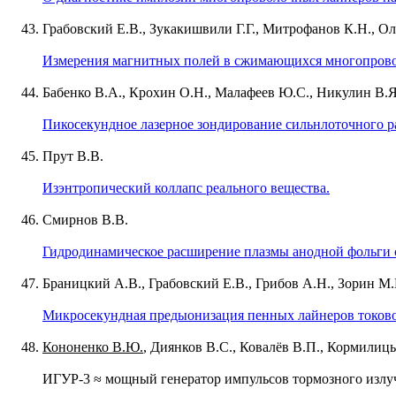
Грабовский Е.В., Зукакишвили Г.Г., Митрофанов К.Н., О
Измерения магнитных полей в сжимающихся многопрово
Бабенко В.А., Крохин О.Н., Малафеев Ю.С., Никулин В.Я
Пикосекундное лазерное зондирование сильнлоточного р
Прут В.В.
Изэнтропический коллапс реального вещества.
Смирнов В.В.
Гидродинамическое расширение плазмы анодной фольги с
Браницкий А.В., Грабовский Е.В., Грибов А.Н., Зорин М.
Микросекундная предыонизация пенных лайнеров токово
Кононенко В.Ю.
, Диянков В.С., Ковалёв В.П., Кормилиц
ИГУР-3 ≈ мощный генератор импульсов тормозного излу