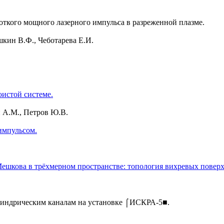
ткого мощного лазерного импульса в разреженной плазме.
шкин В.Ф., Чеботарева Е.И.
истой системе.
 А.М., Петров Ю.В.
импульсом.
Мешкова в трёхмерном пространстве: топология вихревых поверх
илиндрическим каналам на установке ⌠ИСКРА-5■.