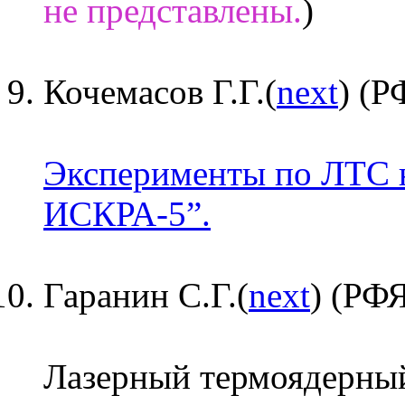
не представлены.
)
Кочемасов Г.Г.(
next
) (
Эксперименты по ЛТС 
ИСКРА-5”.
Гаранин С.Г.(
next
) (РФ
Лазерный термоядерный