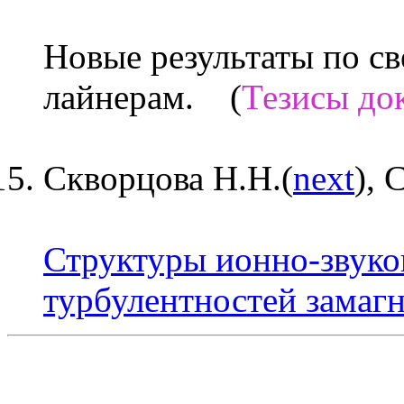
Новые результаты по с
лайнерам. (
Тезисы док
Скворцова Н.Н.(
next
), 
Структуры ионно-звуко
турбулентностей замаг