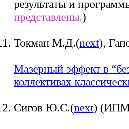
результаты и программ
представлены.
)
Токман М.Д.(
next
), Га
Мазерный эффект в “бе
коллективах классическ
Сигов Ю.С.(
next
) (ИПМ