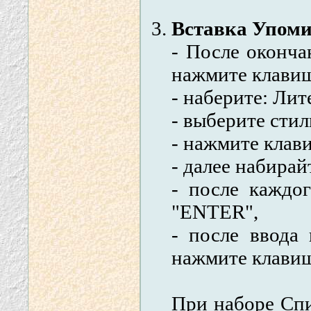
Вставка Упоми
- После оконча
нажмите клави
- наберите: Лит
- выберите сти
- нажмите клав
- далее набира
- после каждо
"ENTER",
- после ввода
нажмите клави
При наборе Спи