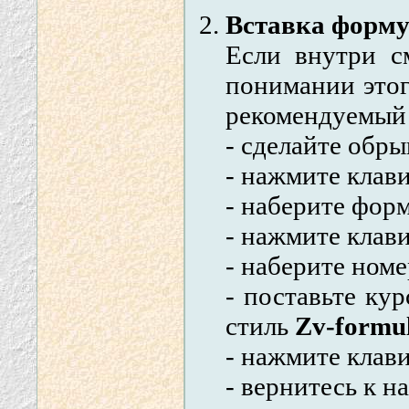
Вставка форму
Если внутри с
понимании этог
рекомендуемый 
- сделайте обр
- нажмите кла
- наберите форм
- нажмите кла
- наберите номе
- поставьте ку
стиль
Zv-formu
- нажмите клав
- вернитесь к н