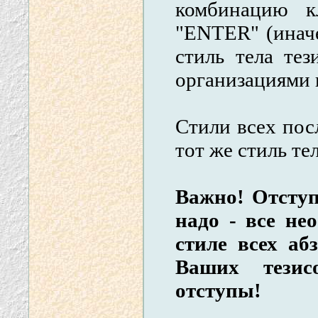
комбинацию к
"ENTER" (инач
стиль тела тез
организациями
Стили всех пос
тот же стиль те
Важно! Отступ
надо - все не
стиле всех аб
Ваших тезис
отступы!