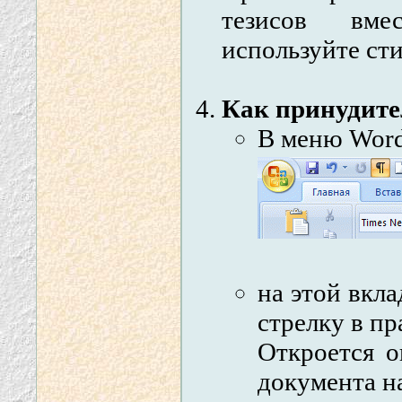
тезисов вм
используйте ст
Как принудите
В меню Word
на этой вкла
стрелку в пр
Откроется о
документа н