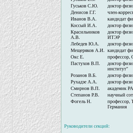
Гуськов С.Ю.
доктор физи
Денисов Г.Г.
член-корре
Иванов В.А.
кандидат ф
Коссый И.А.
доктор физ
Красильников
доктор физи
А.В.
ИТЭР
Лебедев Ю.А.
доктор физ
Мещеряков А.И.
кандидат ф
Окс Е.
профессор,
Пастухов В.П.
доктор физи
институт"
Розанов В.Б.
доктор физи
Рухадзе А.А.
доктор физ
Смирнов В.П.
академик Р
Степанов Р.В.
научный со
Фогель Н.
профессор, 
Германия
Руководители секций: