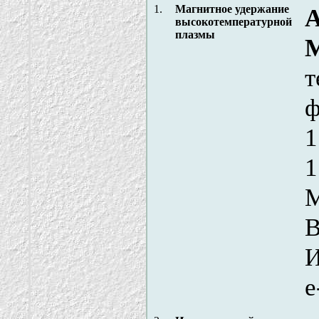
1.
Магнитное удержание
А
высокотемпературной
плазмы
т
ф
1
1
М
В
e