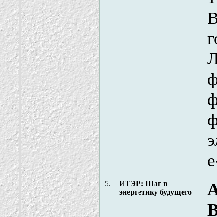
В
г
Л
ф
ф
ф
э
e
5.
ИТЭР: Шаг в
А
энергетику будущего
В