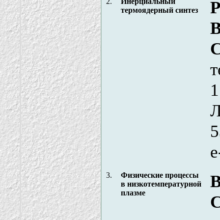
2.
Инерциальный
Р
термоядерный синтез
В
С
т
1
Л
5
e
3.
Физические процессы
в низкотемпературной
плазме
С