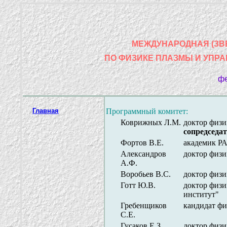
МЕЖДУНАРОДНАЯ (ЗВ
ПО ФИЗИКЕ ПЛАЗМЫ И УПР
фе
Главная
Программный комитет:
Коврижных Л.М.
доктор физи
сопредседа
Фортов В.Е.
академик Р
Александров
доктор физи
А.Ф.
Воробьев В.С.
доктор физ
Готт Ю.В.
доктор физи
институт"
Гребенщиков
кандидат ф
С.Е.
Гусаков Е.З.
доктор физ