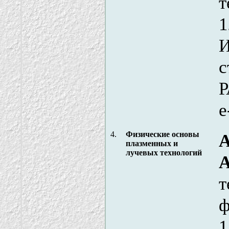
т
1
И
с
Р
e
4.
Физические основы
А
плазменных и
лучевых технологий
А
т
ф
1